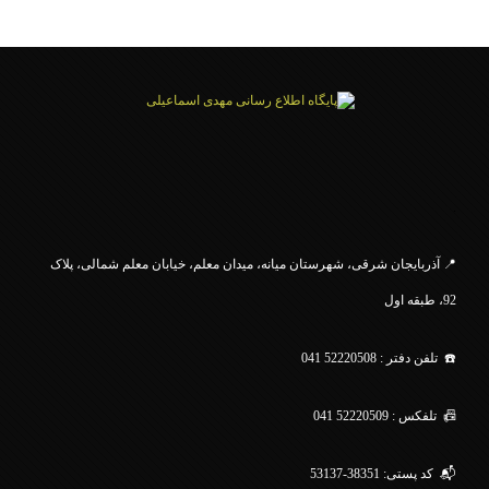
.
📍 آذربایجان شرقی، شهرستان میانه، میدان معلم، خیابان معلم
شمالی، پلاک
92، طبقه اول
☎️ تلفن دفتر : 52220508 041
📠 تلفکس : 52220509 041
📬 کد پستی: 38351-53137