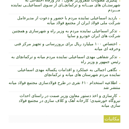
پیگیری مصوبات سفروزیر تعاون ، کار ورفاه اجتماعی به
شهرستــان های میـــانه و ترکمانچــای از سـوی اسماعیلــی نماینده
مـــردم
بازدید اسماعیلی نماینده مردم با حضور و دعوت از مدیرعامل
شرکت ملی فولاد ایران از مجتمع فولاد میانه
تذکر اسماعیلی نماینده مردم به وزیر راه و شهرسازی و همچنین
شرکت های ایران خودرو و سایپا
اختصاص ۱۰۰ میلیارد ریال برای بروزرسانی و تجهیز مرکز فنی
وحرفه ای میانه
تذکر شفاهی مهدی اسماعیلی نماینده مردم میانه و ترکمانچای به
رئیس جمهور و وزیر راه
نگاهی اجمالی به عملکرد و اقدامات یکساله مهدی اسماعیلی
نماینده مردم شهرستان های میانه و ترکمانچای
اطلاعیه استخدام ۶۱۰ نفری در طرح فولادسازی مجتمع فولاد میانه
منتشر شد
کارسازی و اخذ دستور معاون وزیر صمت در راستای احداث
نیروگاه خورشیدی؛ کارخانه آهک و کلاف سازی در مجتمع فولاد
سازی میانه
مکاتبات