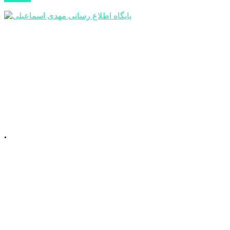
.
📍 آذربایجان شرقی، شهرستان میانه، میدان
معلم، خیابان معلم
شمالی، پلاک 92، طبقه
اول
☎️ تلفن دفتر : 52220508 041