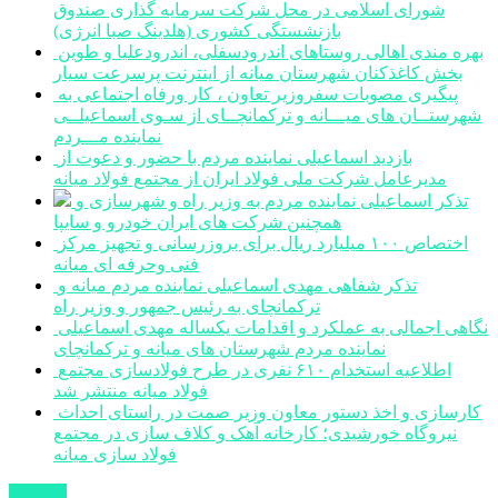
شورای اسلامی در محل شرکت سرمایه گذاری صندوق
بازنشستگی کشوری (هلدینگ صبا انرژی)
بهره مندی اهالی روستاهای اندرودسفلی، اندرودعلیا و طوین
بخش کاغذکنان شهرستان میانه از اینترنت پرسرعت سیار
پیگیری مصوبات سفروزیر تعاون ، کار ورفاه اجتماعی به
شهرستــان های میـــانه و ترکمانچــای از سـوی اسماعیلــی
نماینده مـــردم
بازدید اسماعیلی نماینده مردم با حضور و دعوت از
مدیرعامل شرکت ملی فولاد ایران از مجتمع فولاد میانه
تذکر اسماعیلی نماینده مردم به وزیر راه و شهرسازی و
همچنین شرکت های ایران خودرو و سایپا
اختصاص ۱۰۰ میلیارد ریال برای بروزرسانی و تجهیز مرکز
فنی وحرفه ای میانه
تذکر شفاهی مهدی اسماعیلی نماینده مردم میانه و
ترکمانچای به رئیس جمهور و وزیر راه
نگاهی اجمالی به عملکرد و اقدامات یکساله مهدی اسماعیلی
نماینده مردم شهرستان های میانه و ترکمانچای
اطلاعیه استخدام ۶۱۰ نفری در طرح فولادسازی مجتمع
فولاد میانه منتشر شد
کارسازی و اخذ دستور معاون وزیر صمت در راستای احداث
نیروگاه خورشیدی؛ کارخانه آهک و کلاف سازی در مجتمع
فولاد سازی میانه
مکاتبات