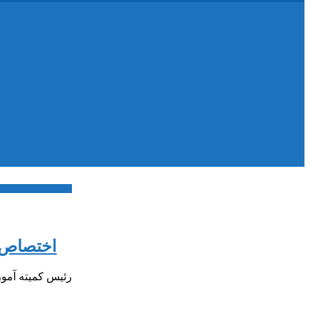
اختصاص ۱۳۰۰ میلیارد برای استانداردسازی گرمایش مدارس/وجود ۴ هزار مدرسه کانکس
رئیس کمیته آمو