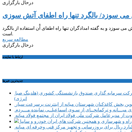
درحال بارگزاری
می سوزد/ بالگرد تنها راه اطفای آتش سوزی
سوزد و به گفته امدادگران تنها راه اطفای آْن استفاده از بالگرد
است.
مطالعه سریع
درحال بارگزاری
ارتباط با نماینده
جديدترين خبرها
حضور تعدادی از نمایندگان کمیسیون اجتماعی مجلس شورای اسلامی در محل شرکت سرمایه گذاری صندوق بازنشستگی کشوری (هلدینگ صبا
انرژی)
طوین بخش کاغذکنان شهرستان میانه از اینترنت پرسرعت سیار
یـــانه و ترکمانچــای از سـوی اسماعیلــی نماینده مـــردم
وت از مدیرعامل شرکت ملی فولاد ایران از مجتمع فولاد میانه
ر راه و شهرسازی و همچنین شرکت های ایران خودرو و سایپا