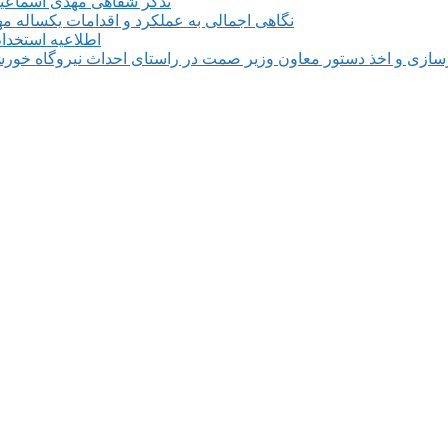
تذکر شفاهی مهدی اسماعیلی 
نگاهی اجمالی به عملکرد و اقدامات یکساله م
اطلاعیه استخدام ۶۱۰ نفری در طرح فولادسازی مجتمع فولاد میانه م
سازی و اخذ دستور معاون وزیر صمت در راستای احداث نیروگاه خورشی
📍 آذربایجان شرقی، شهرستان میانه، میدان معل