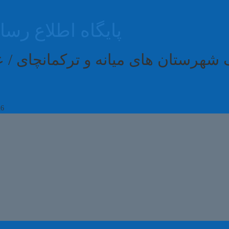
پایگاه اطلاع رس
 شهرستان های میانه و ترکمانچای /
26