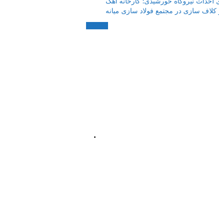
 احداث نیروگاه خورشیدی؛ کارخانه آهک
 کلاف سازی در مجتمع فولاد سازی میانه
مکاتبات
.
📍 آذربایجان شرقی،
رستان میانه، میدان
معلم، خیابان معلم
شمالی، پلاک 92، طبقه