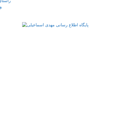
راستای
و
شه