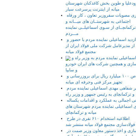
ودعلیا و طوین بخش کاغذکنان شهرستان
میانه از اینترنت پرسرعت سیار
پیگیری مصوبات سفروزیر تعاون ، کار ورفاه
اجتماعی به شهرستــان های میـــانه و
ترکمانچــای از سـوی اسماعیلــی نماینده
مـــردم
بازدید اسماعیلی نماینده مردم با حضور و
ز مدیرعامل شرکت ملی فولاد ایران از
مجتمع فولاد میانه
تذکر اسماعیلی نماینده مردم به وزیر راه و
زی و همچنین شرکت های ایران خودرو
و سایپا
اختصاص ۱۰۰ میلیارد ریال برای بروزرسانی و
تجهیز مرکز فنی وحرفه ای میانه
تذکر شفاهی مهدی اسماعیلی نماینده مردم
 و ترکمانچای به رئیس جمهور و وزیر راه
نگاهی اجمالی به عملکرد و اقدامات یکساله
 اسماعیلی نماینده مردم شهرستان های
میانه و ترکمانچای
اطلاعیه استخدام ۶۱۰ نفری در طرح
فولادسازی مجتمع فولاد میانه منتشر شد
کارسازی و اخذ دستور معاون وزیر صمت در