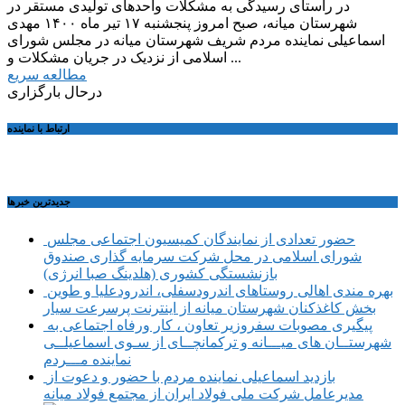
در راستای رسیدگی به مشکلات واحدهای تولیدی مستقر در
شهرستان میانه، صبح امروز پنجشنبه ۱۷ تیر ماه ۱۴۰۰ مهدی
اسماعیلی نماینده مردم شریف شهرستان میانه در مجلس شورای
اسلامی از نزدیک در جریان مشکلات و ...
مطالعه سریع
درحال بارگزاری
ارتباط با نماینده
جديدترين خبرها
حضور تعدادی از نمایندگان کمیسیون اجتماعی مجلس
شورای اسلامی در محل شرکت سرمایه گذاری صندوق
بازنشستگی کشوری (هلدینگ صبا انرژی)
بهره مندی اهالی روستاهای اندرودسفلی، اندرودعلیا و طوین
بخش کاغذکنان شهرستان میانه از اینترنت پرسرعت سیار
پیگیری مصوبات سفروزیر تعاون ، کار ورفاه اجتماعی به
شهرستــان های میـــانه و ترکمانچــای از سـوی اسماعیلــی
نماینده مـــردم
بازدید اسماعیلی نماینده مردم با حضور و دعوت از
مدیرعامل شرکت ملی فولاد ایران از مجتمع فولاد میانه