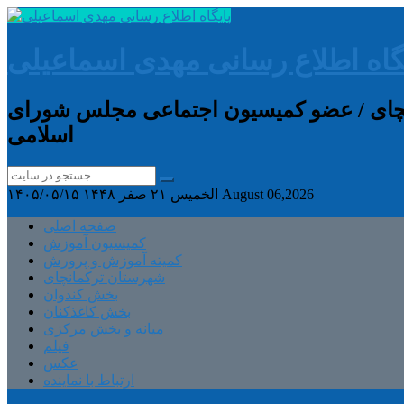
گاه اطلاع رسانی مهدی اسماعیلی
انچای / عضو کمیسیون اجتماعی مجلس شورای
اسلامی
August 06,2026
الخميس ۲۱ صفر ۱۴۴۸
۱۴۰۵/۰۵/۱۵
صفحه اصلی
کمیسیون آموزش
کمیته آموزش و پرورش
شهرستان ترکمانچای
بخش کندوان
بخش کاغذکنان
میانه و بخش مرکزی
فیلم
عکس
ارتباط با نماینده