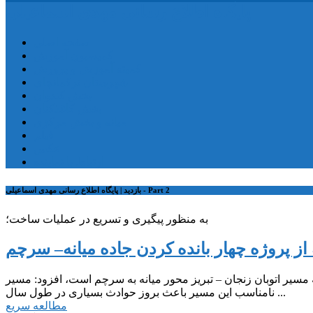
پایگاه اطلاع رسانی مهدی اسماعیلی
صفحه اصلی
کمیسیون آموزش
کمیته آموزش و پرورش
شهرستان ترکمانچای
بخش کندوان
بخش کاغذکنان
میانه و بخش مرکزی
فیلم
عکس
ارتباط با نماینده
بازدید | پایگاه اطلاع رسانی مهدی اسماعیلی - Part 2
به منظور پیگیری و تسریع در عملیات ساخت؛
 از پروژه چهار بانده کردن جاده میانه– سرچم
ه مسیر اتوبان زنجان – تبریز محور میانه به سرچم است، افزود: مسیر
نامناسب این مسیر باعث بروز حوادث بسیاری در طول سال ...
مطالعه سریع