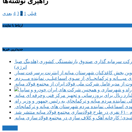
راهبری نوشته‌ها
قبلی
1
2
3
4
بعدی
ارتباط با نماینده
جديدترين خبرها
حضور تعدادی از نمایندگان کمیسیون اجتماعی مجلس شورای اسلامی در محل شرکت سرمایه گذاری صندوق بازنشستگی کشوری (هلدینگ صبا
انرژی)
طوین بخش کاغذکنان شهرستان میانه از اینترنت پرسرعت سیار
یـــانه و ترکمانچــای از سـوی اسماعیلــی نماینده مـــردم
وت از مدیرعامل شرکت ملی فولاد ایران از مجتمع فولاد میانه
ر راه و شهرسازی و همچنین شرکت های ایران خودرو و سایپا
نماینده مردم میانه و ترکمانچای به رئیس جمهور و وزیر راه
هدی اسماعیلی نماینده مردم شهرستان های میانه و ترکمانچای
نتشر شد
دی؛ کارخانه آهک و کلاف سازی در مجتمع فولاد سازی میانه
مکاتبات