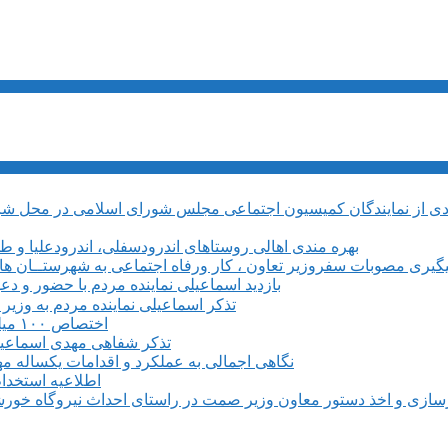
بهره مندی اهالی روستاهای اندرودسفلی، اندرودعلیا و 
یگیری مصوبات سفروزیر تعاون ، کار ورفاه اجتماعی به شهرستــان های م
بازدید اسماعیلی نماینده مردم با حضور و دع
تذکر اسماعیلی نماینده مردم به وزی
اختصاص ۱۰۰ میلیارد ریال برای بروزرسانی و تجهیز مرکز فنی وحرفه ای میانه
تذکر شفاهی مهدی اسماعیلی 
نگاهی اجمالی به عملکرد و اقدامات یکساله م
اطلاعیه استخدام ۶۱۰ نفری در طرح فولادسازی مجتمع فولاد میانه م
سازی و اخذ دستور معاون وزیر صمت در راستای احداث نیروگاه خورشی