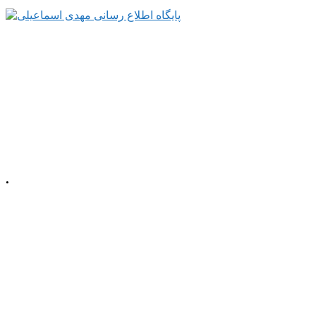
.
م، خیابان معلم
شمالی، پلاک 92، طبقه اول
☎️ تلفن دفتر : 52220508 041
📠 تلفکس : 52220509 041