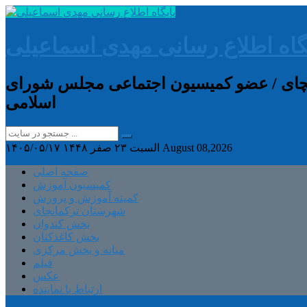
گاه اطلاع رسانی مهدی اسماعیلی
انچای / عضو کمیسیون اجتماعی مجلس شورای
اسلامی
August 08,2026
السبت ۲۳ صفر ۱۴۴۸
۱۴۰۵/۰۵/۱۷
صفحه اصلی
کمیسیون آموزش
کمیته آموزش و پرورش
شهرستان ترکمانچای
بخش کندوان
بخش کاغذکنان
میانه و بخش مرکزی
فیلم
عکس
ارتباط با نماینده