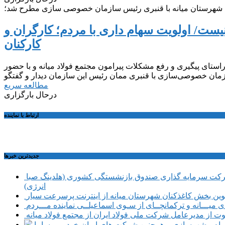
ردم شهرستان میانه با قنبری رئیس سازمان خصوصی سازی مطرح شد؛
یست/ اولویت سهام داری با مردم؛ کارگران و
کارکنان
تای پیگیری و رفع مشکلات پیرامون مجتمع فولاد میانه و با حضور
مطالعه سریع
درحال بارگزاری
ارتباط با نماینده
جديدترين خبرها
حضور تعدادی از نمایندگان کمیسیون اجتماعی مجلس شورای اسلامی در محل شرکت سرمایه گذاری صندوق بازنشستگی کشوری (هلدینگ صبا
انرژی)
طوین بخش کاغذکنان شهرستان میانه از اینترنت پرسرعت سیار
یـــانه و ترکمانچــای از سـوی اسماعیلــی نماینده مـــردم
وت از مدیرعامل شرکت ملی فولاد ایران از مجتمع فولاد میانه
ر راه و شهرسازی و همچنین شرکت های ایران خودرو و سایپا