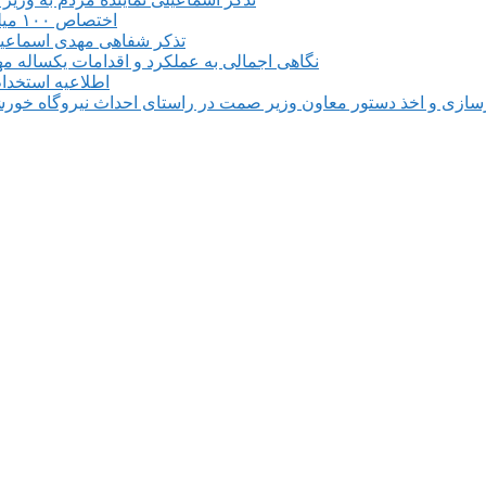
اختصاص ۱۰۰ میلیارد ریال برای بروزرسانی و تجهیز مرکز فنی وحرفه ای میانه
تذکر شفاهی مهدی اسماعیلی 
نگاهی اجمالی به عملکرد و اقدامات یکساله م
اطلاعیه استخدام ۶۱۰ نفری در طرح فولادسازی مجتمع فولاد میانه م
سازی و اخذ دستور معاون وزیر صمت در راستای احداث نیروگاه خورشی
📍 آذربایجان شرقی، شهرستان میانه، میدان معل