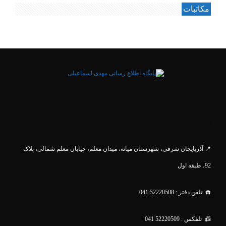
مکاتبات
.
📍 آذربایجان شرقی، شهرستان میانه، میدان معلم، خیابان معلم
شمالی، پلاک
92، طبقه اول
☎️ تلفن دفتر : 52220508 041
📠 تلفکس : 52220509 041