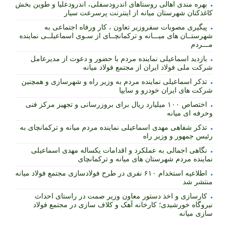
بهره مندی اهالی روستاهای اندرودسفلی، اندرودعلیا و طوین بخش
کاغذکنان شهرستان میانه از اینترنت پرسرعت سیار
پیگیری مصوبات سفروزیر تعاون ، کار ورفاه اجتماعی به
شهرستــان های میـــانه و ترکمانچــای از سـوی اسماعیلــی نماینده
مـــردم
بازدید اسماعیلی نماینده مردم با حضور و دعوت از مدیرعامل
شرکت ملی فولاد ایران از مجتمع فولاد میانه
تذکر اسماعیلی نماینده مردم به وزیر راه و شهرسازی و همچنین
شرکت های ایران خودرو و سایپا
اختصاص ۱۰۰ میلیارد ریال برای بروزرسانی و تجهیز مرکز فنی
وحرفه ای میانه
تذکر شفاهی مهدی اسماعیلی نماینده مردم میانه و ترکمانچای به
رئیس جمهور و وزیر راه
نگاهی اجمالی به عملکرد و اقدامات یکساله مهدی اسماعیلی
نماینده مردم شهرستان های میانه و ترکمانچای
اطلاعیه استخدام ۶۱۰ نفری در طرح فولادسازی مجتمع فولاد میانه
منتشر شد
کارسازی و اخذ دستور معاون وزیر صمت در راستای احداث
نیروگاه خورشیدی؛ کارخانه آهک و کلاف سازی در مجتمع فولاد
سازی میانه