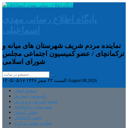
پایگاه اطلاع رسانی مهدی
اسماعیلی
نماینده مردم شریف شهرستان های میانه و
ترکمانچای / عضو کمیسیون اجتماعی مجلس
شورای اسلامی
August 08,2026
السبت ۲۳ صفر ۱۴۴۸
۱۴۰۵/۰۵/۱۷
صفحه اصلی
کمیسیون آموزش
کمیته آموزش و پرورش
شهرستان ترکمانچای
بخش کندوان
بخش کاغذکنان
میانه و بخش مرکزی