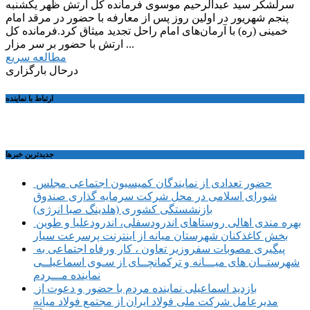
سرلشکر سید عبدالرحیم موسوی فرمانده کل ارتش ظهر یکشنبه
پنجم شهریور در اولین روز پس از معارفه با حضور در مرقد امام
خمینی (ره) با آرمان‌های امام راحل تجدید میثاق کرد.فرمانده کل
ارتش با حضور بر سر مزار ...
مطالعه سریع
درحال بارگزاری
ارتباط با نماینده
جديدترين خبرها
حضور تعدادی از نمایندگان کمیسیون اجتماعی مجلس
شورای اسلامی در محل شرکت سرمایه گذاری صندوق
بازنشستگی کشوری (هلدینگ صبا انرژی)
بهره مندی اهالی روستاهای اندرودسفلی، اندرودعلیا و طوین
بخش کاغذکنان شهرستان میانه از اینترنت پرسرعت سیار
پیگیری مصوبات سفروزیر تعاون ، کار ورفاه اجتماعی به
شهرستــان های میـــانه و ترکمانچــای از سـوی اسماعیلــی
نماینده مـــردم
بازدید اسماعیلی نماینده مردم با حضور و دعوت از
مدیرعامل شرکت ملی فولاد ایران از مجتمع فولاد میانه