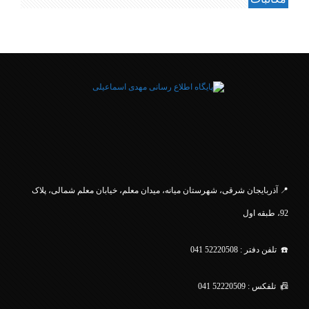
.
📍 آذربایجان شرقی، شهرستان میانه، میدان معلم، خیابان معلم
شمالی، پلاک
92، طبقه اول
☎️ تلفن دفتر : 52220508 041
📠 تلفکس : 52220509 041