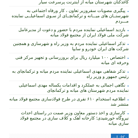
کاغذکنان شهرستان میانه از اینترنت پرسرعت سیار
پیگیری مصوبات سفروزیر تعاون ، کار ورفاه اجتماعی به
شهرستــان های میـــانه و ترکمانچــای از سـوی اسماعیلــی نماینده
مـــردم
بازدید اسماعیلی نماینده مردم با حضور و دعوت از مدیرعامل
شرکت ملی فولاد ایران از مجتمع فولاد میانه
تذکر اسماعیلی نماینده مردم به وزیر راه و شهرسازی و همچنین
شرکت های ایران خودرو و سایپا
اختصاص ۱۰۰ میلیارد ریال برای بروزرسانی و تجهیز مرکز فنی
وحرفه ای میانه
تذکر شفاهی مهدی اسماعیلی نماینده مردم میانه و ترکمانچای به
رئیس جمهور و وزیر راه
نگاهی اجمالی به عملکرد و اقدامات یکساله مهدی اسماعیلی
نماینده مردم شهرستان های میانه و ترکمانچای
اطلاعیه استخدام ۶۱۰ نفری در طرح فولادسازی مجتمع فولاد میانه
منتشر شد
کارسازی و اخذ دستور معاون وزیر صمت در راستای احداث
نیروگاه خورشیدی؛ کارخانه آهک و کلاف سازی در مجتمع فولاد
سازی میانه
مکاتبات