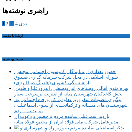
راهبری نوشته‌ها
بعدی
4
…
2
1
ارتباط با نماینده
جديدترين خبرها
حضور تعدادی از نمایندگان کمیسیون اجتماعی مجلس
شورای اسلامی در محل شرکت سرمایه گذاری صندوق
بازنشستگی کشوری (هلدینگ صبا انرژی)
بهره مندی اهالی روستاهای اندرودسفلی، اندرودعلیا و طوین
بخش کاغذکنان شهرستان میانه از اینترنت پرسرعت سیار
پیگیری مصوبات سفروزیر تعاون ، کار ورفاه اجتماعی به
شهرستــان های میـــانه و ترکمانچــای از سـوی اسماعیلــی
نماینده مـــردم
بازدید اسماعیلی نماینده مردم با حضور و دعوت از
مدیرعامل شرکت ملی فولاد ایران از مجتمع فولاد میانه
تذکر اسماعیلی نماینده مردم به وزیر راه و شهرسازی و