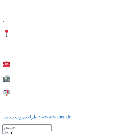
.
آذربایجان شرقی، شهرستان میانه، میدان
معلم، خیابان معلم
شمالی، پلاک 92، طبقه
اول
تلفن دفتر : 52220508 041
تلفکس : 52220509 041
کد پستی: 38351-53137
طراحی وب سایت : www.webem.ir