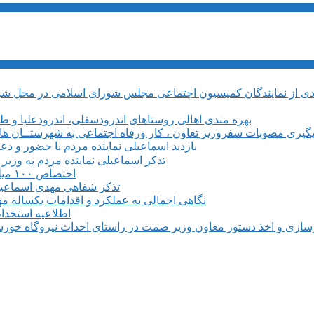
بهره مندی اهالی روستاهای اندرودسفلی، اندرودعلیا و 
یگیری مصوبات سفروزیر تعاون ، کار ورفاه اجتماعی به شهرستــان های م
بازدید اسماعیلی نماینده مردم با حضور و دع
تذکر اسماعیلی نماینده مردم به وزی
اختصاص ۱۰۰ میلیارد ریال برای بروزرسانی و تجهیز مرکز فنی وحرفه ای میانه
تذکر شفاهی مهدی اسماعیلی 
نگاهی اجمالی به عملکرد و اقدامات یکساله م
اطلاعیه استخدام ۶۱۰ نفری در طرح فولادسازی مجتمع فولاد میانه م
سازی و اخذ دستور معاون وزیر صمت در راستای احداث نیروگاه خورشی