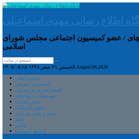
گاه اطلاع رسانی مهدی اسماعیلی
انچای / عضو کمیسیون اجتماعی مجلس شورای
اسلامی
August 06,2026
الخميس ۲۱ صفر ۱۴۴۸
۱۴۰۵/۰۵/۱۵
صفحه اصلی
کمیسیون آموزش
کمیته آموزش و پرورش
شهرستان ترکمانچای
بخش کندوان
بخش کاغذکنان
میانه و بخش مرکزی
فیلم
عکس
ارتباط با نماینده