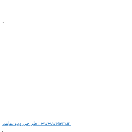
.
📍 آذربایجان شرقی، شهرستان میانه، میدان
معلم، خیابان معلم
شمالی، پلاک 92، طبقه
اول
☎️ تلفن دفتر : 52220508 041
📠 تلفکس : 52220509 041
📬 کد پستی: 38351-53137
طراحی وب سایت : www.webem.ir