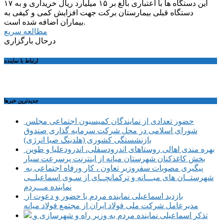
دستگاه قبلی بیمارستان برکت جهت افزایش کمی و کیفی به
بیماران اضافه شده است.
مطالعه سریع
درحال بارگزاری
ارتباط با نماینده
جديدترين خبرها
حضور تعدادی از نمایندگان کمیسیون اجتماعی مجلس
شورای اسلامی در محل شرکت سرمایه گذاری صندوق
بازنشستگی کشوری (هلدینگ صبا انرژی)
بهره مندی اهالی روستاهای اندرودسفلی، اندرودعلیا و طوین
بخش کاغذکنان شهرستان میانه از اینترنت پرسرعت سیار
پیگیری مصوبات سفروزیر تعاون ، کار ورفاه اجتماعی به
شهرستــان های میـــانه و ترکمانچــای از سـوی اسماعیلــی
نماینده مـــردم
بازدید اسماعیلی نماینده مردم با حضور و دعوت از
مدیرعامل شرکت ملی فولاد ایران از مجتمع فولاد میانه
تذکر اسماعیلی نماینده مردم به وزیر راه و شهرسازی و