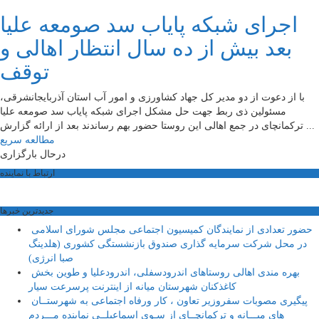
اجرای شبکه پایاب سد صومعه علیا
بعد بیش از ده سال انتظار اهالی و
توقف
با از دعوت از دو مدیر کل جهاد کشاورزی و امور آب استان آذربایجانشرقی،
مسئولین ذی ربط جهت حل مشکل اجرای شبکه پایاب سد صومعه علیا
ترکمانچای در جمع اهالی این روستا حضور بهم رساندند بعد از ارائه گزارش ...
مطالعه سریع
درحال بارگزاری
ارتباط با نماینده
جديدترين خبرها
حضور تعدادی از نمایندگان کمیسیون اجتماعی مجلس شورای اسلامی
در محل شرکت سرمایه گذاری صندوق بازنشستگی کشوری (هلدینگ
صبا انرژی)
بهره مندی اهالی روستاهای اندرودسفلی، اندرودعلیا و طوین بخش
کاغذکنان شهرستان میانه از اینترنت پرسرعت سیار
پیگیری مصوبات سفروزیر تعاون ، کار ورفاه اجتماعی به شهرستــان
های میـــانه و ترکمانچــای از سـوی اسماعیلــی نماینده مـــردم