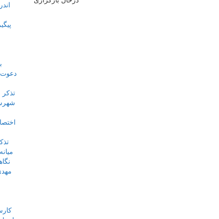
درحال بارگزاری
اندر
دعوت ا
شهرسا
میانه
مهدی