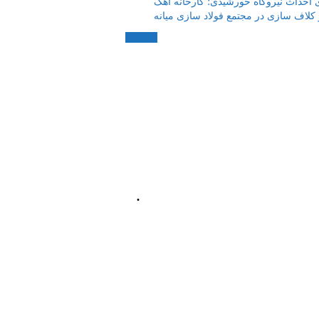
 احداث نیروگاه خورشیدی؛ کارخانه آهک
 کلاف سازی در مجتمع فولاد سازی میانه
مکاتبات
.
📍 آذربایجان شرقی،
رستان میانه، میدان
معلم، خیابان معلم
شمالی، پلاک 92، طبقه