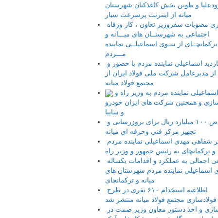
ودعلیا و طوین بخش کاغذکنان شهرستان
میانه از اینترنت پرسرعت سیار
پیگیری مصوبات سفروزیر تعاون ، کار ورفاه
اجتماعی به شهرستــان های میـــانه و
ترکمانچــای از سـوی اسماعیلــی نماینده
مـــردم
بازدید اسماعیلی نماینده مردم با حضور و
ز مدیرعامل شرکت ملی فولاد ایران از
مجتمع فولاد میانه
تذکر اسماعیلی نماینده مردم به وزیر راه و
زی و همچنین شرکت های ایران خودرو
و سایپا
اختصاص ۱۰۰ میلیارد ریال برای بروزرسانی و
تجهیز مرکز فنی وحرفه ای میانه
تذکر شفاهی مهدی اسماعیلی نماینده مردم
 و ترکمانچای به رئیس جمهور و وزیر راه
نگاهی اجمالی به عملکرد و اقدامات یکساله
 اسماعیلی نماینده مردم شهرستان های
میانه و ترکمانچای
اطلاعیه استخدام ۶۱۰ نفری در طرح
فولادسازی مجتمع فولاد میانه منتشر شد
کارسازی و اخذ دستور معاون وزیر صمت در