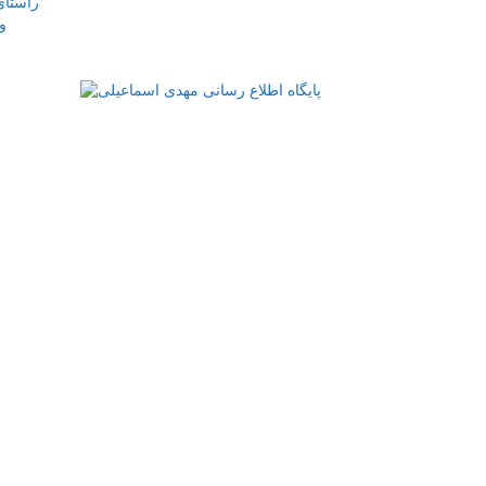
راستای
و
شه