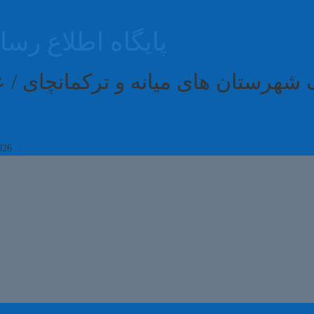
پایگاه اطلاع رس
 شهرستان های میانه و ترکمانچای /
026