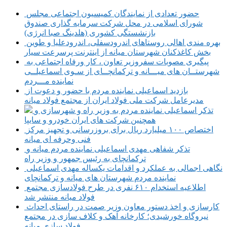
حضور تعدادی از نمایندگان کمیسیون اجتماعی مجلس
شورای اسلامی در محل شرکت سرمایه گذاری صندوق
بازنشستگی کشوری (هلدینگ صبا انرژی)
بهره مندی اهالی روستاهای اندرودسفلی، اندرودعلیا و طوین
بخش کاغذکنان شهرستان میانه از اینترنت پرسرعت سیار
پیگیری مصوبات سفروزیر تعاون ، کار ورفاه اجتماعی به
شهرستــان های میـــانه و ترکمانچــای از سـوی اسماعیلــی
نماینده مـــردم
بازدید اسماعیلی نماینده مردم با حضور و دعوت از
مدیرعامل شرکت ملی فولاد ایران از مجتمع فولاد میانه
تذکر اسماعیلی نماینده مردم به وزیر راه و شهرسازی و
همچنین شرکت های ایران خودرو و سایپا
اختصاص ۱۰۰ میلیارد ریال برای بروزرسانی و تجهیز مرکز
فنی وحرفه ای میانه
تذکر شفاهی مهدی اسماعیلی نماینده مردم میانه و
ترکمانچای به رئیس جمهور و وزیر راه
نگاهی اجمالی به عملکرد و اقدامات یکساله مهدی اسماعیلی
نماینده مردم شهرستان های میانه و ترکمانچای
اطلاعیه استخدام ۶۱۰ نفری در طرح فولادسازی مجتمع
فولاد میانه منتشر شد
کارسازی و اخذ دستور معاون وزیر صمت در راستای احداث
نیروگاه خورشیدی؛ کارخانه آهک و کلاف سازی در مجتمع
فولاد سازی میانه