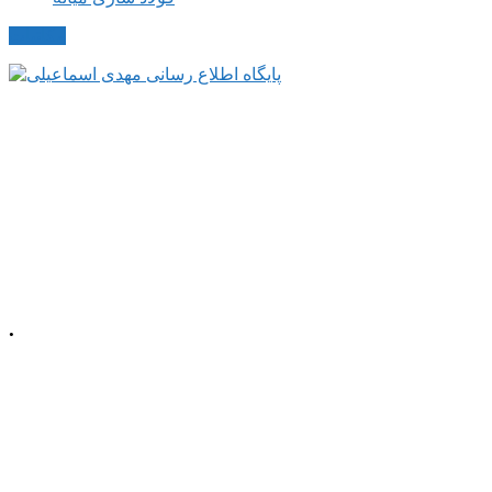
مکاتبات
.
📍 آذربایجان شرقی، شهرستان میانه، میدان
معلم، خیابان معلم
شمالی، پلاک 92، طبقه
اول