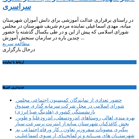
سراسری
در راستای برقراری عدالت آموزشی برای دانش آموزان شهرستان
میانه، مهدی اسماعیلی نماینده مردم شریف شهرستان در مجلس
شورای اسلامی که پیش از این و در طی یکسال گذشته با حضور
چندین باره در سازمان سنجش آموزش ...
مطالعه سریع
درحال بارگزاری
ارتباط با نماینده
جديدترين خبرها
حضور تعدادی از نمایندگان کمیسیون اجتماعی مجلس
شورای اسلامی در محل شرکت سرمایه گذاری صندوق
بازنشستگی کشوری (هلدینگ صبا انرژی)
بهره مندی اهالی روستاهای اندرودسفلی، اندرودعلیا و طوین
بخش کاغذکنان شهرستان میانه از اینترنت پرسرعت سیار
پیگیری مصوبات سفروزیر تعاون ، کار ورفاه اجتماعی به
شهرستــان های میـــانه و ترکمانچــای از سـوی اسماعیلــی