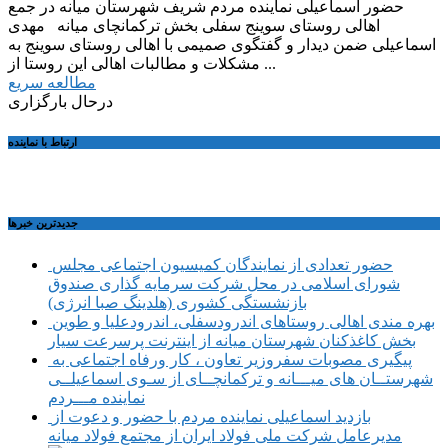
حضور اسماعیلی نماینده مردم شریف شهرستان میانه در جمع
اهالی روستای سوینج سفلی بخش ترکمانچای میانه مهدی
اسماعیلی ضمن دیدار و گفتگوی صمیمی با اهالی روستای سوینج به
مشکلات و مطالبات اهالی این روستا از ...
مطالعه سریع
درحال بارگزاری
ارتباط با نماینده
جديدترين خبرها
حضور تعدادی از نمایندگان کمیسیون اجتماعی مجلس
شورای اسلامی در محل شرکت سرمایه گذاری صندوق
بازنشستگی کشوری (هلدینگ صبا انرژی)
بهره مندی اهالی روستاهای اندرودسفلی، اندرودعلیا و طوین
بخش کاغذکنان شهرستان میانه از اینترنت پرسرعت سیار
پیگیری مصوبات سفروزیر تعاون ، کار ورفاه اجتماعی به
شهرستــان های میـــانه و ترکمانچــای از سـوی اسماعیلــی
نماینده مـــردم
بازدید اسماعیلی نماینده مردم با حضور و دعوت از
مدیرعامل شرکت ملی فولاد ایران از مجتمع فولاد میانه