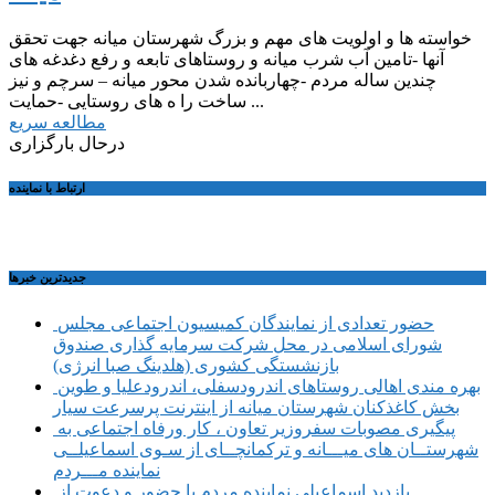
خواسته ها و اولویت های مهم و بزرگ شهرستان میانه جهت تحقق
آنها -تامین آب شرب میانه و روستاهای تابعه و رفع دغدغه های
چندین ساله مردم -چهاربانده شدن محور میانه – سرچم و نیز
ساخت را ه های روستایی -حمایت ...
مطالعه سریع
درحال بارگزاری
ارتباط با نماینده
جديدترين خبرها
حضور تعدادی از نمایندگان کمیسیون اجتماعی مجلس
شورای اسلامی در محل شرکت سرمایه گذاری صندوق
بازنشستگی کشوری (هلدینگ صبا انرژی)
بهره مندی اهالی روستاهای اندرودسفلی، اندرودعلیا و طوین
بخش کاغذکنان شهرستان میانه از اینترنت پرسرعت سیار
پیگیری مصوبات سفروزیر تعاون ، کار ورفاه اجتماعی به
شهرستــان های میـــانه و ترکمانچــای از سـوی اسماعیلــی
نماینده مـــردم
بازدید اسماعیلی نماینده مردم با حضور و دعوت از