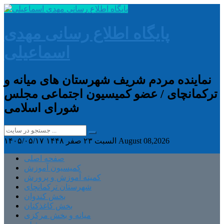
پایگاه اطلاع رسانی مهدی
اسماعیلی
نماینده مردم شریف شهرستان های میانه و
ترکمانچای / عضو کمیسیون اجتماعی مجلس
شورای اسلامی
August 08,2026
السبت ۲۳ صفر ۱۴۴۸
۱۴۰۵/۰۵/۱۷
صفحه اصلی
کمیسیون آموزش
کمیته آموزش و پرورش
شهرستان ترکمانچای
بخش کندوان
بخش کاغذکنان
میانه و بخش مرکزی