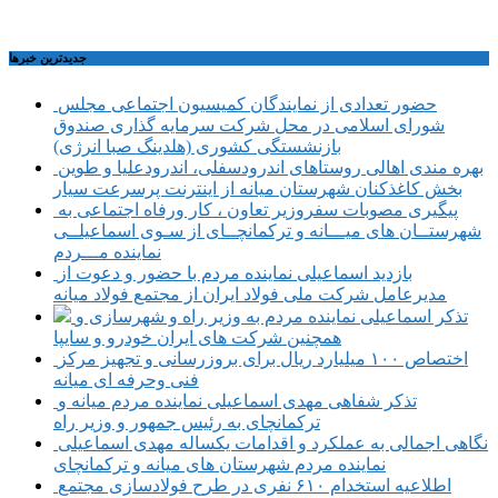
جديدترين خبرها
حضور تعدادی از نمایندگان کمیسیون اجتماعی مجلس
شورای اسلامی در محل شرکت سرمایه گذاری صندوق
بازنشستگی کشوری (هلدینگ صبا انرژی)
بهره مندی اهالی روستاهای اندرودسفلی، اندرودعلیا و طوین
بخش کاغذکنان شهرستان میانه از اینترنت پرسرعت سیار
پیگیری مصوبات سفروزیر تعاون ، کار ورفاه اجتماعی به
شهرستــان های میـــانه و ترکمانچــای از سـوی اسماعیلــی
نماینده مـــردم
بازدید اسماعیلی نماینده مردم با حضور و دعوت از
مدیرعامل شرکت ملی فولاد ایران از مجتمع فولاد میانه
تذکر اسماعیلی نماینده مردم به وزیر راه و شهرسازی و
همچنین شرکت های ایران خودرو و سایپا
اختصاص ۱۰۰ میلیارد ریال برای بروزرسانی و تجهیز مرکز
فنی وحرفه ای میانه
تذکر شفاهی مهدی اسماعیلی نماینده مردم میانه و
ترکمانچای به رئیس جمهور و وزیر راه
نگاهی اجمالی به عملکرد و اقدامات یکساله مهدی اسماعیلی
نماینده مردم شهرستان های میانه و ترکمانچای
اطلاعیه استخدام ۶۱۰ نفری در طرح فولادسازی مجتمع