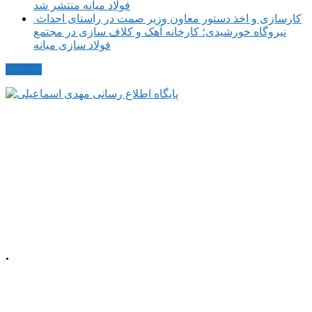
فولاد میانه منتشر شد
کارسازی و اخذ دستور معاون وزیر صمت در راستای احداث
نیروگاه خورشیدی؛ کارخانه آهک و کلاف سازی در مجتمع
فولاد سازی میانه
مکاتبات
.
📍 آذربایجان شرقی، شهرستان میانه، میدان
معلم، خیابان معلم
شمالی، پلاک 92، طبقه