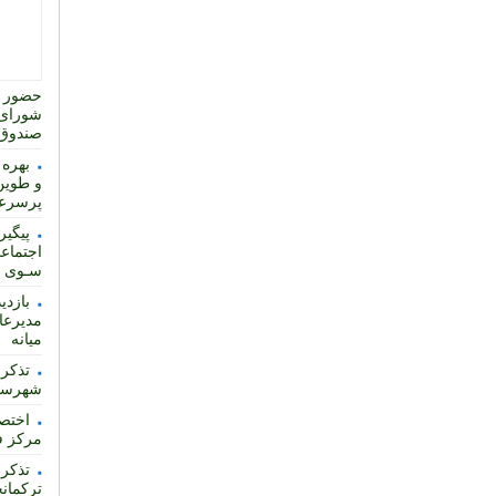
حضور ت
شورای 
صندوق 
بهره 
و طوین
پرسرع
پیگیر
اجتماعی
سـوی اس
بازدی
مدیرعا
میانه
تذکر 
شهرساز
مرکز ف
تذکر 
ترکمان