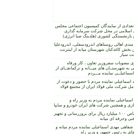
عدادی از نمایندگان کمیسیون اجتماعی مجلس
اسلامی در محل شرکت سرمایه گذاری
بازنشستگی کشوری (هلدینگ صبا انرژی)
مندی اهالی روستاهای اندرودسفلی، اندرودعلیا
 بخش کاغذکنان شهرستان میانه از اینترنت
ت سیار
ی مصوبات سفروزیر تعاون ، کار ورفاه
 به شهرستــان های میـــانه و ترکمانچــای از
ماعیلــی نماینده مـــردم
د اسماعیلی نماینده مردم با حضور و دعوت از
مل شرکت ملی فولاد ایران از مجتمع فولاد
اسماعیلی نماینده مردم به وزیر راه و
ی و همچنین شرکت های ایران خودرو و سایپا
اختصاص ۱۰۰ میلیارد ریال برای بروزرسانی و تجهیز
نی وحرفه ای میانه
شفاهی مهدی اسماعیلی نماینده مردم میانه و
چای به رئیس جمهور و وزیر راه