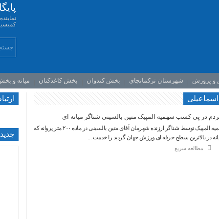
پایگ
نمایند
کمیسیو
 و پرورش
شهرستان ترکمانچای
بخش کندوان
بخش کاغذکنان
میانه و بخ
 اسماعیلی
ارتبا
مردم در پی کسب سهمیه المپیک متین بالسینی شناگر میانه ای
در متن این پیام امده است: کسب سهمیه المپیک توسط شناگر ارزنده شهرمان آقای متین بالسینی در ماده ۲۰۰ متر پروانه که
جديدت
نه در بالاترین سطح حرفه ای ورزش جهان گردید را خدمت ...
مطالعه سریع