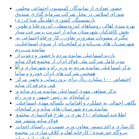
حضور تعدادی از نمایندگان کمیسیون اجتماعی مجلس
شورای اسلامی در محل شرکت سرمایه گذاری صندوق
بازنشستگی کشوری (هلدینگ صبا انرژی)
بهره مندی اهالی روستاهای اندرودسفلی، اندرودعلیا و طوین
بخش کاغذکنان شهرستان میانه از اینترنت پرسرعت سیار
پیگیری مصوبات سفروزیر تعاون ، کار ورفاه اجتماعی به
شهرستــان های میـــانه و ترکمانچــای از سـوی اسماعیلــی
نماینده مـــردم
بازدید اسماعیلی نماینده مردم با حضور و دعوت از
مدیرعامل شرکت ملی فولاد ایران از مجتمع فولاد میانه
تذکر اسماعیلی نماینده مردم به وزیر راه و شهرسازی و
همچنین شرکت های ایران خودرو و سایپا
اختصاص ۱۰۰ میلیارد ریال برای بروزرسانی و تجهیز مرکز
فنی وحرفه ای میانه
تذکر شفاهی مهدی اسماعیلی نماینده مردم میانه و
ترکمانچای به رئیس جمهور و وزیر راه
نگاهی اجمالی به عملکرد و اقدامات یکساله مهدی اسماعیلی
نماینده مردم شهرستان های میانه و ترکمانچای
اطلاعیه استخدام ۶۱۰ نفری در طرح فولادسازی مجتمع
فولاد میانه منتشر شد
کارسازی و اخذ دستور معاون وزیر صمت در راستای احداث
نیروگاه خورشیدی؛ کارخانه آهک و کلاف سازی در مجتمع
فولاد سازی میانه