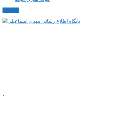
مکاتبات
.
📍 آذربایجان شرقی، شهرستان میانه، میدان
معلم، خیابان معلم
شمالی، پلاک 92، طبقه
اول