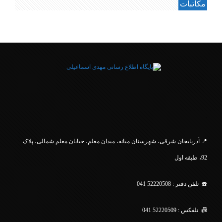
مکاتبات
.
📍 آذربایجان شرقی، شهرستان میانه، میدان معلم، خیابان معلم
شمالی، پلاک
92، طبقه اول
☎️ تلفن دفتر : 52220508 041
📠 تلفکس : 52220509 041