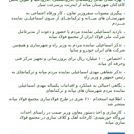
کاغذکنان شهرستان میانه از اینترنت پرسرعت سیار
پیگیری مصوبات سفروزیر تعاون ، کار ورفاه اجتماعی به
شهرستــان های میـــانه و ترکمانچــای از سـوی اسماعیلــی نماینده
مـــردم
بازدید اسماعیلی نماینده مردم با حضور و دعوت از مدیرعامل
شرکت ملی فولاد ایران از مجتمع فولاد میانه
تذکر اسماعیلی نماینده مردم به وزیر راه و شهرسازی و همچنین
شرکت های ایران خودرو و سایپا
اختصاص ۱۰۰ میلیارد ریال برای بروزرسانی و تجهیز مرکز فنی
وحرفه ای میانه
تذکر شفاهی مهدی اسماعیلی نماینده مردم میانه و ترکمانچای به
رئیس جمهور و وزیر راه
نگاهی اجمالی به عملکرد و اقدامات یکساله مهدی اسماعیلی
نماینده مردم شهرستان های میانه و ترکمانچای
اطلاعیه استخدام ۶۱۰ نفری در طرح فولادسازی مجتمع فولاد میانه
منتشر شد
کارسازی و اخذ دستور معاون وزیر صمت در راستای احداث
نیروگاه خورشیدی؛ کارخانه آهک و کلاف سازی در مجتمع فولاد
سازی میانه