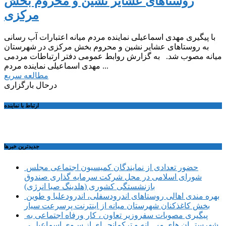
روستاهای عشایر نشین و محروم بخش
مرکزی
با پیگیری مهدی اسماعیلی نماینده مردم میانه اعتبارات آب رسانی
به روستاهای عشایر نشین و محروم بخش مرکزی در شهرستان
میانه مصوب شد. به گزارش روابط عمومی دفتر ارتباطات مردمی
مهدی اسماعیلی نماینده مردم ...
مطالعه سریع
درحال بارگزاری
ارتباط با نماینده
جديدترين خبرها
حضور تعدادی از نمایندگان کمیسیون اجتماعی مجلس
شورای اسلامی در محل شرکت سرمایه گذاری صندوق
بازنشستگی کشوری (هلدینگ صبا انرژی)
بهره مندی اهالی روستاهای اندرودسفلی، اندرودعلیا و طوین
بخش کاغذکنان شهرستان میانه از اینترنت پرسرعت سیار
پیگیری مصوبات سفروزیر تعاون ، کار ورفاه اجتماعی به
شهرستــان های میـــانه و ترکمانچــای از سـوی اسماعیلــی