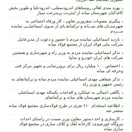
بهره مندی اهالی روستاهای اندرودسفلی، اندرودعلیا و طوین بخش
کاغذکنان شهرستان میانه از اینترنت پرسرعت سیار
پیگیری مصوبات سفروزیر تعاون ، کار ورفاه اجتماعی به
شهرستــان های میـــانه و ترکمانچــای از سـوی اسماعیلــی نماینده
مـــردم
بازدید اسماعیلی نماینده مردم با حضور و دعوت از مدیرعامل
شرکت ملی فولاد ایران از مجتمع فولاد میانه
تذکر اسماعیلی نماینده مردم به وزیر راه و شهرسازی و همچنین
شرکت های ایران خودرو و سایپا
اختصاص ۱۰۰ میلیارد ریال برای بروزرسانی و تجهیز مرکز فنی
وحرفه ای میانه
تذکر شفاهی مهدی اسماعیلی نماینده مردم میانه و ترکمانچای به
رئیس جمهور و وزیر راه
نگاهی اجمالی به عملکرد و اقدامات یکساله مهدی اسماعیلی
نماینده مردم شهرستان های میانه و ترکمانچای
اطلاعیه استخدام ۶۱۰ نفری در طرح فولادسازی مجتمع فولاد میانه
منتشر شد
کارسازی و اخذ دستور معاون وزیر صمت در راستای احداث
نیروگاه خورشیدی؛ کارخانه آهک و کلاف سازی در مجتمع فولاد
سازی میانه