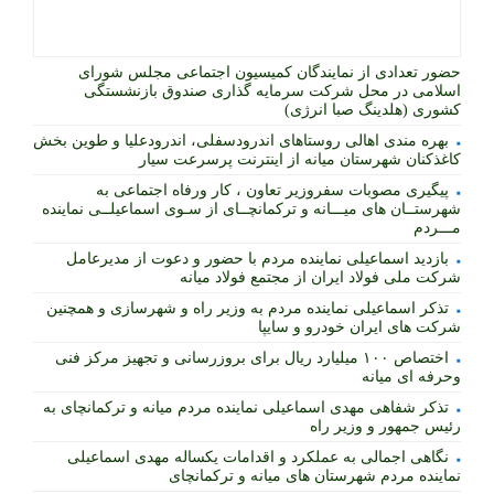
حضور تعدادی از نمایندگان کمیسیون اجتماعی مجلس شورای
اسلامی در محل شرکت سرمایه گذاری صندوق بازنشستگی
کشوری (هلدینگ صبا انرژی)
بهره مندی اهالی روستاهای اندرودسفلی، اندرودعلیا و طوین بخش
کاغذکنان شهرستان میانه از اینترنت پرسرعت سیار
پیگیری مصوبات سفروزیر تعاون ، کار ورفاه اجتماعی به
شهرستــان های میـــانه و ترکمانچــای از سـوی اسماعیلــی نماینده
مـــردم
بازدید اسماعیلی نماینده مردم با حضور و دعوت از مدیرعامل
شرکت ملی فولاد ایران از مجتمع فولاد میانه
تذکر اسماعیلی نماینده مردم به وزیر راه و شهرسازی و همچنین
شرکت های ایران خودرو و سایپا
اختصاص ۱۰۰ میلیارد ریال برای بروزرسانی و تجهیز مرکز فنی
وحرفه ای میانه
تذکر شفاهی مهدی اسماعیلی نماینده مردم میانه و ترکمانچای به
رئیس جمهور و وزیر راه
نگاهی اجمالی به عملکرد و اقدامات یکساله مهدی اسماعیلی
نماینده مردم شهرستان های میانه و ترکمانچای