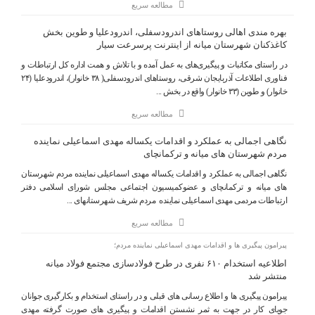
مطالعه سریع
بهره مندی اهالی روستاهای اندرودسفلی، اندرودعلیا و طوین بخش
کاغذکنان شهرستان میانه از اینترنت پرسرعت سیار
در راستای مکاتبات و پیگیری‌های به عمل آمده و با تلاش و همت اداره کل ارتباطات و
فناوری اطلاعات آذربایجان شرقی، روستاهای اندرودسفلی( ۳۸ خانوار)، اندرودعلیا (۲۴
خانوار) و طوین (۳۳ خانوار) واقع در بخش ...
مطالعه سریع
نگاهی اجمالی به عملکرد و اقدامات یکساله مهدی اسماعیلی نماینده
مردم شهرستان های میانه و ترکمانچای
نگاهی اجمالی به عملکرد و اقدامات یکساله مهدی اسماعیلی نماینده مردم شهرستان
های میانه و ترکمانچای و عضوکمیسیون اجتماعی مجلس شورای اسلامی دفتر
ارتباطات مردمی مهدی اسماعیلی نماینده مردم شریف شهرستانهای ...
مطالعه سریع
پیرامون پیگیری ها و اقدامات مهدی اسماعیلی نماینده مردم؛
اطلاعیه استخدام ۶۱۰ نفری در طرح فولادسازی مجتمع فولاد میانه
منتشر شد
پیرامون پیگیری ها و اطلاع رسانی های قبلی و در راستای استخدام و بکارگیری جوانان
جویای کار در جهت به ثمر نشستن اقدامات و پیگیری های صورت گرفته مهدی