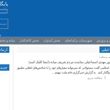
پایگ
نمایند
کمیسیو
۶
 و پرورش
شهرستان ترکمانچای
بخش کندوان
بخش کاغذکنان
میانه و بخ
اعیلی
ارتبا
ی و محلی؛
 مهدی اسماعیلی نماینده مردم شریف میانه (اینجا کلیک کنید)
جديدت
اسلامی گفت: مسئولانی که نمی‌توانند معیارهای خود را با شاخص‌های انقلابی تطبیق
واگذار کنند. به گزارش خبرگزاری خانه ملت، مهدی ...
مطالعه سریع