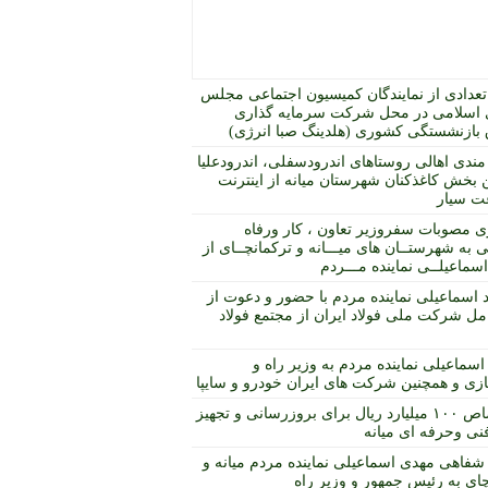
عدادی از نمایندگان کمیسیون اجتماعی مجلس
اسلامی در محل شرکت سرمایه گذاری
بازنشستگی کشوری (هلدینگ صبا انرژی)
مندی اهالی روستاهای اندرودسفلی، اندرودعلیا
 بخش کاغذکنان شهرستان میانه از اینترنت
ت سیار
ی مصوبات سفروزیر تعاون ، کار ورفاه
 به شهرستــان های میـــانه و ترکمانچــای از
ماعیلــی نماینده مـــردم
د اسماعیلی نماینده مردم با حضور و دعوت از
مل شرکت ملی فولاد ایران از مجتمع فولاد
اسماعیلی نماینده مردم به وزیر راه و
ی و همچنین شرکت های ایران خودرو و سایپا
اختصاص ۱۰۰ میلیارد ریال برای بروزرسانی و تجهیز
نی وحرفه ای میانه
شفاهی مهدی اسماعیلی نماینده مردم میانه و
چای به رئیس جمهور و وزیر راه