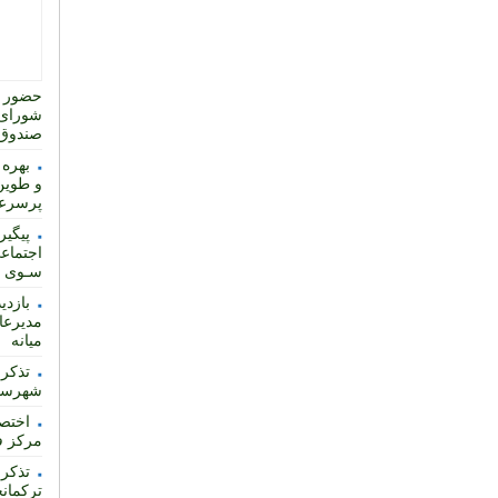
حضور ت
شورای 
صندوق 
بهره 
و طوین
پرسرع
پیگیر
اجتماعی
سـوی اس
بازدی
مدیرعا
میانه
تذکر 
شهرساز
مرکز ف
تذکر 
ترکمان