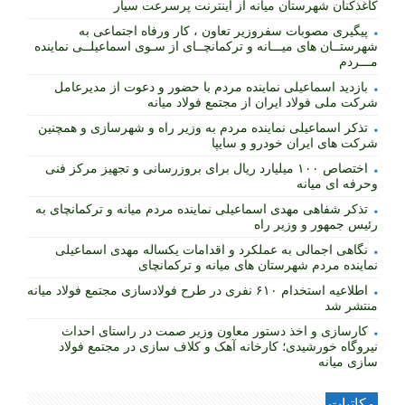
کاغذکنان شهرستان میانه از اینترنت پرسرعت سیار
پیگیری مصوبات سفروزیر تعاون ، کار ورفاه اجتماعی به
شهرستــان های میـــانه و ترکمانچــای از سـوی اسماعیلــی نماینده
مـــردم
بازدید اسماعیلی نماینده مردم با حضور و دعوت از مدیرعامل
شرکت ملی فولاد ایران از مجتمع فولاد میانه
تذکر اسماعیلی نماینده مردم به وزیر راه و شهرسازی و همچنین
شرکت های ایران خودرو و سایپا
اختصاص ۱۰۰ میلیارد ریال برای بروزرسانی و تجهیز مرکز فنی
وحرفه ای میانه
تذکر شفاهی مهدی اسماعیلی نماینده مردم میانه و ترکمانچای به
رئیس جمهور و وزیر راه
نگاهی اجمالی به عملکرد و اقدامات یکساله مهدی اسماعیلی
نماینده مردم شهرستان های میانه و ترکمانچای
اطلاعیه استخدام ۶۱۰ نفری در طرح فولادسازی مجتمع فولاد میانه
منتشر شد
کارسازی و اخذ دستور معاون وزیر صمت در راستای احداث
نیروگاه خورشیدی؛ کارخانه آهک و کلاف سازی در مجتمع فولاد
سازی میانه
مکاتبات