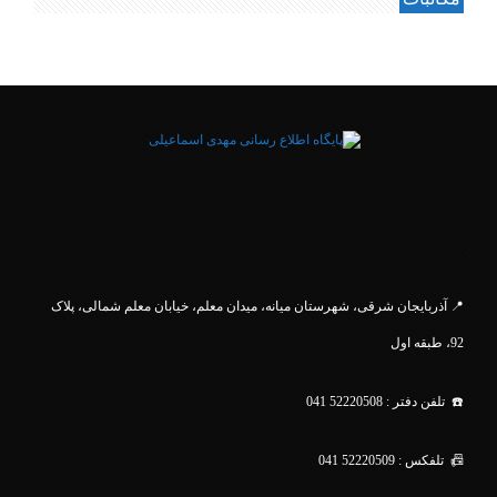
.
📍 آذربایجان شرقی، شهرستان میانه، میدان معلم، خیابان معلم
شمالی، پلاک
92، طبقه اول
☎️ تلفن دفتر : 52220508 041
📠 تلفکس : 52220509 041