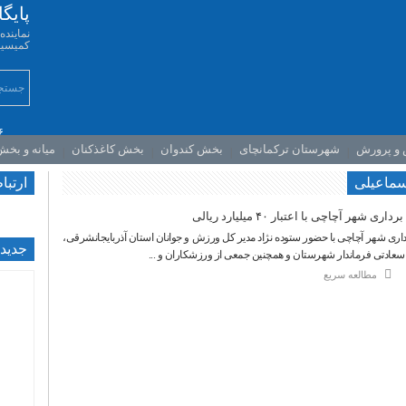
پایگ
نمایند
کمیسیو
۶
 و پرورش
شهرستان ترکمانچای
بخش کندوان
بخش کاغذکنان
میانه و بخ
اسماعیلی
ارتبا
هر آچاچی با اعتبار ۴۰ میلیارد ریالی
داری شهر آچاچی با حضور ستوده نژاد مدیر کل ورزش و جوانان استان آذربایجانشرقی،
جديدت
 سعادتی فرماندار شهرستان و همچنین جمعی از ورزشکاران و ...
مطالعه سریع