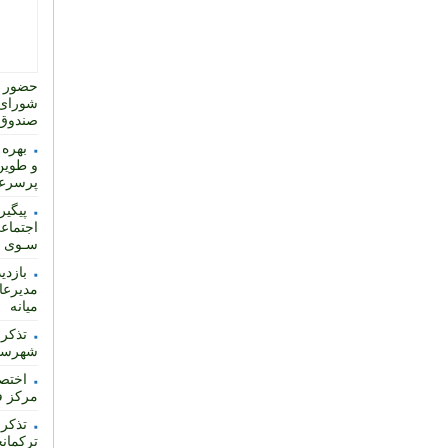
حضور ت
شورای 
صندوق 
بهره 
و طوین
پرسرع
پیگیر
اجتماعی
سـوی اس
بازدی
مدیرعا
میانه
تذکر 
شهرساز
مرکز ف
تذکر 
ترکمان