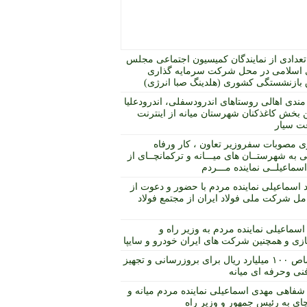
عدادی از نمایندگان کمیسیون اجتماعی مجلس
اسلامی در محل شرکت سرمایه گذاری
بازنشستگی کشوری (هلدینگ صبا انرژی)
مندی اهالی روستاهای اندرودسفلی، اندرودعلیا
 بخش کاغذکنان شهرستان میانه از اینترنت
ت سیار
ی مصوبات سفروزیر تعاون ، کار ورفاه
 به شهرستــان های میـــانه و ترکمانچــای از
ماعیلــی نماینده مـــردم
د اسماعیلی نماینده مردم با حضور و دعوت از
مل شرکت ملی فولاد ایران از مجتمع فولاد
اسماعیلی نماینده مردم به وزیر راه و
ی و همچنین شرکت های ایران خودرو و سایپا
اختصاص ۱۰۰ میلیارد ریال برای بروزرسانی و تجهیز
نی وحرفه ای میانه
شفاهی مهدی اسماعیلی نماینده مردم میانه و
چای به رئیس جمهور و وزیر راه