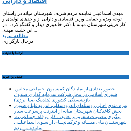
اقتصاد و دارایی
مهدی اسماعیلی نماینده مردم شریف شهرستان میانه در راستای
توجه ویژه و حمایت وزیر اقتصادی و دارایی از واحدهای تولیدی و
کارآفرینی شهرستان میانه با دکتر خاندوزی دیدار و گفتگو کرد. در
این جلسه مهدی ...
مطالعه سریع
درحال بارگزاری
ارتباط با نماینده
جديدترين خبرها
حضور تعدادی از نمایندگان کمیسیون اجتماعی مجلس
شورای اسلامی در محل شرکت سرمایه گذاری صندوق
بازنشستگی کشوری (هلدینگ صبا انرژی)
بهره مندی اهالی روستاهای اندرودسفلی، اندرودعلیا و طوین
بخش کاغذکنان شهرستان میانه از اینترنت پرسرعت سیار
پیگیری مصوبات سفروزیر تعاون ، کار ورفاه اجتماعی به
شهرستــان های میـــانه و ترکمانچــای از سـوی اسماعیلــی
نماینده مـــردم