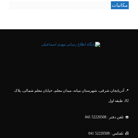
مکاتبات
.
📍 آذربایجان شرقی، شهرستان میانه، میدان معلم، خیابان معلم
شمالی، پلاک
92، طبقه اول
☎️ تلفن دفتر : 52220508 041
📠 تلفکس : 52220509 041