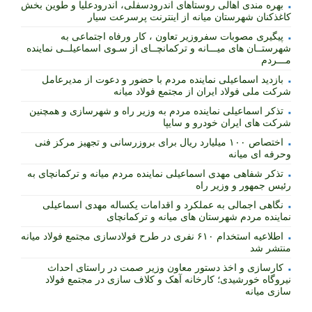
بهره مندی اهالی روستاهای اندرودسفلی، اندرودعلیا و طوین بخش
کاغذکنان شهرستان میانه از اینترنت پرسرعت سیار
پیگیری مصوبات سفروزیر تعاون ، کار ورفاه اجتماعی به
شهرستــان های میـــانه و ترکمانچــای از سـوی اسماعیلــی نماینده
مـــردم
بازدید اسماعیلی نماینده مردم با حضور و دعوت از مدیرعامل
شرکت ملی فولاد ایران از مجتمع فولاد میانه
تذکر اسماعیلی نماینده مردم به وزیر راه و شهرسازی و همچنین
شرکت های ایران خودرو و سایپا
اختصاص ۱۰۰ میلیارد ریال برای بروزرسانی و تجهیز مرکز فنی
وحرفه ای میانه
تذکر شفاهی مهدی اسماعیلی نماینده مردم میانه و ترکمانچای به
رئیس جمهور و وزیر راه
نگاهی اجمالی به عملکرد و اقدامات یکساله مهدی اسماعیلی
نماینده مردم شهرستان های میانه و ترکمانچای
اطلاعیه استخدام ۶۱۰ نفری در طرح فولادسازی مجتمع فولاد میانه
منتشر شد
کارسازی و اخذ دستور معاون وزیر صمت در راستای احداث
نیروگاه خورشیدی؛ کارخانه آهک و کلاف سازی در مجتمع فولاد
سازی میانه