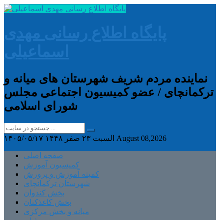
پایگاه اطلاع رسانی مهدی
اسماعیلی
نماینده مردم شریف شهرستان های میانه و
ترکمانچای / عضو کمیسیون اجتماعی مجلس
شورای اسلامی
August 08,2026
السبت ۲۳ صفر ۱۴۴۸
۱۴۰۵/۰۵/۱۷
صفحه اصلی
کمیسیون آموزش
کمیته آموزش و پرورش
شهرستان ترکمانچای
بخش کندوان
بخش کاغذکنان
میانه و بخش مرکزی