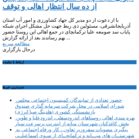
از ده سال انتظار اهالی و توقف
با از دعوت از دو مدیر کل جهاد کشاورزی و امور آب استان
آذربایجانشرقی، مسئولین ذی ربط جهت حل مشکل اجرای شبکه
پایاب سد صومعه علیا ترکمانچای در جمع اهالی این روستا حضور
بهم رساندند بعد از ارائه گزارش ...
مطالعه سریع
درحال بارگزاری
ارتباط با نماینده
جديدترين خبرها
حضور تعدادی از نمایندگان کمیسیون اجتماعی مجلس
شورای اسلامی در محل شرکت سرمایه گذاری صندوق
بازنشستگی کشوری (هلدینگ صبا انرژی)
بهره مندی اهالی روستاهای اندرودسفلی، اندرودعلیا و طوین
بخش کاغذکنان شهرستان میانه از اینترنت پرسرعت سیار
پیگیری مصوبات سفروزیر تعاون ، کار ورفاه اجتماعی به
شهرستــان های میـــانه و ترکمانچــای از سـوی اسماعیلــی