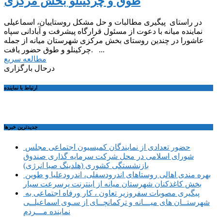
طوق و چرکینلو بخش مرکزی
در راستای پیگیری مطالبات و حل مشکل روستاییان، اسماعیلی
نماینده میانه با دعوت از مسئول قرارگاه پیشرفت و آبادانی سپاه
عاشورا در چندین روستای بخش مرکزی شهرستان میانه از جمله
چرکینلو و طوق حضور یافت. ...
مطالعه سریع
درحال بارگزاری
ارتباط با نماینده
جديدترين خبرها
حضور تعدادی از نمایندگان کمیسیون اجتماعی مجلس
شورای اسلامی در محل شرکت سرمایه گذاری صندوق
بازنشستگی کشوری (هلدینگ صبا انرژی)
بهره مندی اهالی روستاهای اندرودسفلی، اندرودعلیا و طوین
بخش کاغذکنان شهرستان میانه از اینترنت پرسرعت سیار
پیگیری مصوبات سفروزیر تعاون ، کار ورفاه اجتماعی به
شهرستــان های میـــانه و ترکمانچــای از سـوی اسماعیلــی
نماینده مـــردم