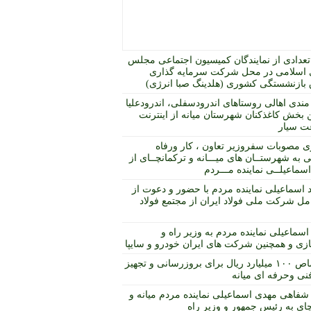
عدادی از نمایندگان کمیسیون اجتماعی مجلس
اسلامی در محل شرکت سرمایه گذاری
بازنشستگی کشوری (هلدینگ صبا انرژی)
مندی اهالی روستاهای اندرودسفلی، اندرودعلیا
 بخش کاغذکنان شهرستان میانه از اینترنت
ت سیار
ی مصوبات سفروزیر تعاون ، کار ورفاه
 به شهرستــان های میـــانه و ترکمانچــای از
ماعیلــی نماینده مـــردم
د اسماعیلی نماینده مردم با حضور و دعوت از
مل شرکت ملی فولاد ایران از مجتمع فولاد
اسماعیلی نماینده مردم به وزیر راه و
ی و همچنین شرکت های ایران خودرو و سایپا
اختصاص ۱۰۰ میلیارد ریال برای بروزرسانی و تجهیز
نی وحرفه ای میانه
شفاهی مهدی اسماعیلی نماینده مردم میانه و
چای به رئیس جمهور و وزیر راه