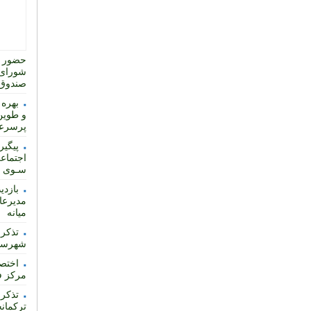
حضور ت
شورای 
صندوق 
بهره 
و طوین
پرسرع
پیگیر
اجتماعی
سـوی اس
بازدی
مدیرعا
میانه
تذکر 
شهرساز
مرکز ف
تذکر 
ترکمان