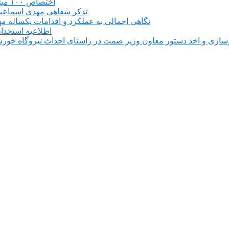
اختصاص ۱۰۰ میلیارد ریال برای بروزرسانی و تجهیز مرکز فنی وحرفه ای میانه
تذکر شفاهی مهدی اسماعیلی 
نگاهی اجمالی به عملکرد و اقدامات یکساله م
اطلاعیه استخدام ۶۱۰ نفری در طرح فولادسازی مجتمع فولاد میانه م
سازی و اخذ دستور معاون وزیر صمت در راستای احداث نیروگاه خورشی
📍 آذربایجان شرقی، شهرستان میانه، میدان معل