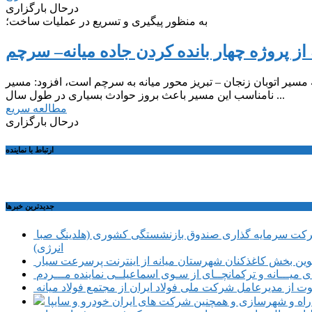
درحال بارگزاری
به منظور پیگیری و تسریع در عملیات ساخت؛
 از پروژه چهار بانده کردن جاده میانه– سرچم
ه مسیر اتوبان زنجان – تبریز محور میانه به سرچم است، افزود: مسیر
نامناسب این مسیر باعث بروز حوادث بسیاری در طول سال ...
مطالعه سریع
درحال بارگزاری
ارتباط با نماینده
جديدترين خبرها
حضور تعدادی از نمایندگان کمیسیون اجتماعی مجلس شورای اسلامی در محل شرکت سرمایه گذاری صندوق بازنشستگی کشوری (هلدینگ صبا
انرژی)
طوین بخش کاغذکنان شهرستان میانه از اینترنت پرسرعت سیار
یـــانه و ترکمانچــای از سـوی اسماعیلــی نماینده مـــردم
وت از مدیرعامل شرکت ملی فولاد ایران از مجتمع فولاد میانه
ر راه و شهرسازی و همچنین شرکت های ایران خودرو و سایپا