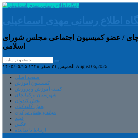
گاه اطلاع رسانی مهدی اسماعیلی
انچای / عضو کمیسیون اجتماعی مجلس شورای
اسلامی
August 06,2026
الخميس ۲۱ صفر ۱۴۴۸
۱۴۰۵/۰۵/۱۵
صفحه اصلی
کمیسیون آموزش
کمیته آموزش و پرورش
شهرستان ترکمانچای
بخش کندوان
بخش کاغذکنان
میانه و بخش مرکزی
فیلم
عکس
ارتباط با نماینده