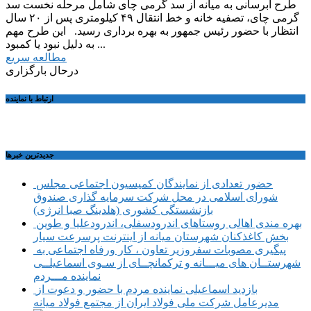
طرح آبرسانی به میانه از سد گرمی چای شامل مرحله نخست سد
گرمی چای، تصفیه خانه و خط انتقال ۴۹ کیلومتری پس از ۲۰ سال
انتظار با حضور رئیس جمهور به بهره برداری رسید. این طرح مهم
به دلیل نبود یا کمبود ...
مطالعه سریع
درحال بارگزاری
ارتباط با نماینده
جديدترين خبرها
حضور تعدادی از نمایندگان کمیسیون اجتماعی مجلس
شورای اسلامی در محل شرکت سرمایه گذاری صندوق
بازنشستگی کشوری (هلدینگ صبا انرژی)
بهره مندی اهالی روستاهای اندرودسفلی، اندرودعلیا و طوین
بخش کاغذکنان شهرستان میانه از اینترنت پرسرعت سیار
پیگیری مصوبات سفروزیر تعاون ، کار ورفاه اجتماعی به
شهرستــان های میـــانه و ترکمانچــای از سـوی اسماعیلــی
نماینده مـــردم
بازدید اسماعیلی نماینده مردم با حضور و دعوت از
مدیرعامل شرکت ملی فولاد ایران از مجتمع فولاد میانه