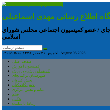
گاه اطلاع رسانی مهدی اسماعیلی
انچای / عضو کمیسیون اجتماعی مجلس شورای
اسلامی
August 06,2026
الخميس ۲۱ صفر ۱۴۴۸
۱۴۰۵/۰۵/۱۵
صفحه اصلی
کمیسیون آموزش
کمیته آموزش و پرورش
شهرستان ترکمانچای
بخش کندوان
بخش کاغذکنان
میانه و بخش مرکزی
فیلم
عکس
ارتباط با نماینده