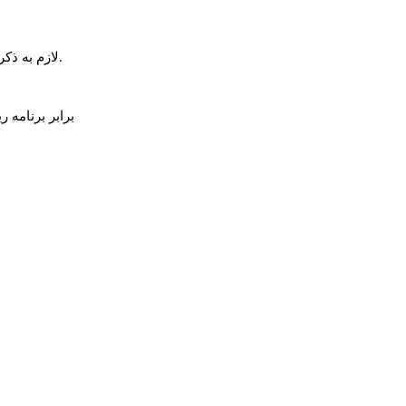
لازم به ذکر است طی روزهای گذشته نیز عملیات بهسازی محور میانه-هشترود با تامین اعتبار و پیمان سپاری صورت گرفته این پروژه ها نیز آغاز گردیده است.
برابر برنامه 