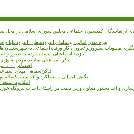
بهره مندی اهالی روستاهای اندرودسفلی، اندرودعلیا و 
یگیری مصوبات سفروزیر تعاون ، کار ورفاه اجتماعی به شهرستــان های م
بازدید اسماعیلی نماینده مردم با حضور و دع
تذکر اسماعیلی نماینده مردم به وزی
اختصاص ۱۰۰ میلیارد ریال برای بروزرسانی و تجهیز مرکز فنی وحرفه ای میانه
تذکر شفاهی مهدی اسماعیلی 
نگاهی اجمالی به عملکرد و اقدامات یکساله م
اطلاعیه استخدام ۶۱۰ نفری در طرح فولادسازی مجتمع فولاد میانه م
سازی و اخذ دستور معاون وزیر صمت در راستای احداث نیروگاه خورشی