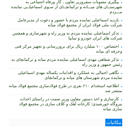
پیگیری مصوبات سفروزیر تعاون ، کار ورفاه اجتماعی به
شهرستــان های میـــانه و ترکمانچــای از سـوی اسماعیلــی نماینده
مـــردم
بازدید اسماعیلی نماینده مردم با حضور و دعوت از مدیرعامل
شرکت ملی فولاد ایران از مجتمع فولاد میانه
تذکر اسماعیلی نماینده مردم به وزیر راه و شهرسازی و همچنین
شرکت های ایران خودرو و سایپا
اختصاص ۱۰۰ میلیارد ریال برای بروزرسانی و تجهیز مرکز فنی
وحرفه ای میانه
تذکر شفاهی مهدی اسماعیلی نماینده مردم میانه و ترکمانچای به
رئیس جمهور و وزیر راه
نگاهی اجمالی به عملکرد و اقدامات یکساله مهدی اسماعیلی
نماینده مردم شهرستان های میانه و ترکمانچای
اطلاعیه استخدام ۶۱۰ نفری در طرح فولادسازی مجتمع فولاد میانه
منتشر شد
کارسازی و اخذ دستور معاون وزیر صمت در راستای احداث
نیروگاه خورشیدی؛ کارخانه آهک و کلاف سازی در مجتمع فولاد
سازی میانه
مکاتبات