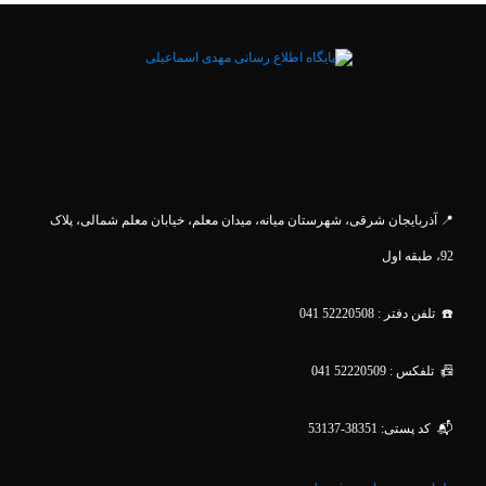
.
📍 آذربایجان شرقی، شهرستان میانه، میدان معلم، خیابان معلم
شمالی، پلاک
92، طبقه اول
☎️ تلفن دفتر : 52220508 041
📠 تلفکس : 52220509 041
📬 کد پستی: 38351-53137