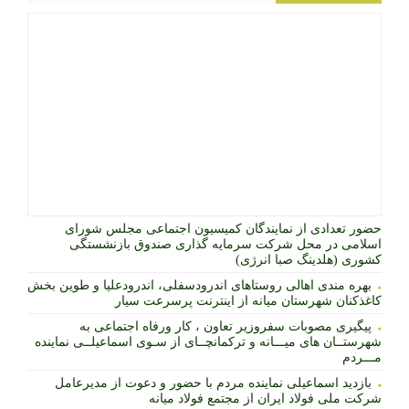
حضور تعدادی از نمایندگان کمیسیون اجتماعی مجلس شورای
اسلامی در محل شرکت سرمایه گذاری صندوق بازنشستگی
کشوری (هلدینگ صبا انرژی)
بهره مندی اهالی روستاهای اندرودسفلی، اندرودعلیا و طوین بخش
کاغذکنان شهرستان میانه از اینترنت پرسرعت سیار
پیگیری مصوبات سفروزیر تعاون ، کار ورفاه اجتماعی به
شهرستــان های میـــانه و ترکمانچــای از سـوی اسماعیلــی نماینده
مـــردم
بازدید اسماعیلی نماینده مردم با حضور و دعوت از مدیرعامل
شرکت ملی فولاد ایران از مجتمع فولاد میانه