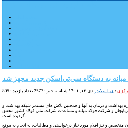
پایگاه اطلاع رسانی مهدی اسماعیلی
صفحه اصلی
کمیسیون آموزش
کمیته آموزش و پرورش
شهرستان ترکمانچای
بخش کندوان
بخش کاغذکنان
میانه و بخش مرکزی
فیلم
عکس
ارتباط با نماینده
) میانه به دستگاه سی‌تی‌اسکن جدید مجهز شد
رکزی
/
ی_اسلایدر
دی ۱۳, ۱۴۰۱
شناسه خبر : 2577
تعداد بازدید : 805
زه بهداشت و درمان به آنها و همچنین تلاش های مستمر شبکه بهداشت و
ذربایجان و شرکت فولاد میانه و مساعدت شرکت ملی فولاد کشور محقق
گردیده است‌.
 متخصص و نیز اقلام مورد نیاز درخواستی و مطالبات، به انجام به موقع