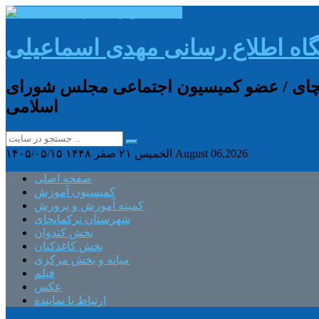
گاه اطلاع رسانی مهدی اسماعیلی
انچای / عضو کمیسیون اجتماعی مجلس شورای
اسلامی
August 06,2026
الخميس ۲۱ صفر ۱۴۴۸
۱۴۰۵/۰۵/۱۵
صفحه اصلی
کمیسیون آموزش
کمیته آموزش و پرورش
شهرستان ترکمانچای
بخش کندوان
بخش کاغذکنان
میانه و بخش مرکزی
فیلم
عکس
ارتباط با نماینده