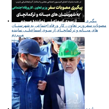
پیگیری
مصوبات سفروزیر تعاون ، کار ورفاه اجتماعی به شهرستــان
های میـــانه و ترکمانچــای از سـوی اسماعیلــی نماینده
مـــردم
بازدید