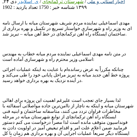
اخبار استانی و ملی
/
شهرستان ترکمانچای
/
ی_اسلایدر
دی ۲۴,
۱۳۹۹
شناسه خبر : 1750
تعداد بازدید : 1902
مهدی اسماعیلی نماینده مردم شریف شهرستان میانه با ارسال نامه
ای به وزیر راه و شهرسازی خواستار تسریع در تکمیل و بهره برداری از
ساختمان ایستگاه راه آهن ترکمانچای در خط آهن میانه – تبریز شد.
در متن نامه مهدی اسماعیلی نماینده مردم میانه خطاب به مهندس
اسلامی وزیر محترم راه و شهرسازی آماده است:
چنانکه مکرراً به عرض رسانده‌ام با عنایت به اینکه عملیات اجرائی
پروژه خط آهن جدید میانه به تبریز مراحل پایانی خود را طی می‌کند و
در آینده نزدیک به بهره ‌برداری خواهد رسید.
لذا بسیار جای تعجب است علیرغم اهمیت این پروژه برای اهالی
شهرستان میانه و اینکه به ناچار از ناامن‌ترین جاده مواصلاتی آسفالته با
مخاطرات فراوان تردد می کنند، متاسفانه ساختمان و ابنیه فنی
ایستگاه راه آهن ترکمانچای از توابع شهرستان میانه در مرحله
فونداسیون متوقف مانده است لذا مصراً درخواست می کنم دستور
فرمایید ضمن اعلام علت امر و اقدام تبعیض آمیز در اولویت دادن به
ایستگاه دیگر سریعاً عملیات اجرایی آن و بهره ‌برداری هم زمان با کل