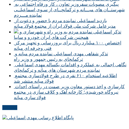
پیگیری مصوبات سفروزیر تعاون ، کار ورفاه اجتماعی به
شهرستــان های میـــانه و ترکمانچــای از سـوی اسماعیلــی
نماینده مـــردم
بازدید اسماعیلی نماینده مردم با حضور و دعوت از
مدیرعامل شرکت ملی فولاد ایران از مجتمع فولاد میانه
تذکر اسماعیلی نماینده مردم به وزیر راه و شهرسازی و
همچنین شرکت های ایران خودرو و سایپا
اختصاص ۱۰۰ میلیارد ریال برای بروزرسانی و تجهیز مرکز
فنی وحرفه ای میانه
تذکر شفاهی مهدی اسماعیلی نماینده مردم میانه و
ترکمانچای به رئیس جمهور و وزیر راه
نگاهی اجمالی به عملکرد و اقدامات یکساله مهدی اسماعیلی
نماینده مردم شهرستان های میانه و ترکمانچای
اطلاعیه استخدام ۶۱۰ نفری در طرح فولادسازی مجتمع
فولاد میانه منتشر شد
کارسازی و اخذ دستور معاون وزیر صمت در راستای احداث
نیروگاه خورشیدی؛ کارخانه آهک و کلاف سازی در مجتمع
فولاد سازی میانه
مکاتبات