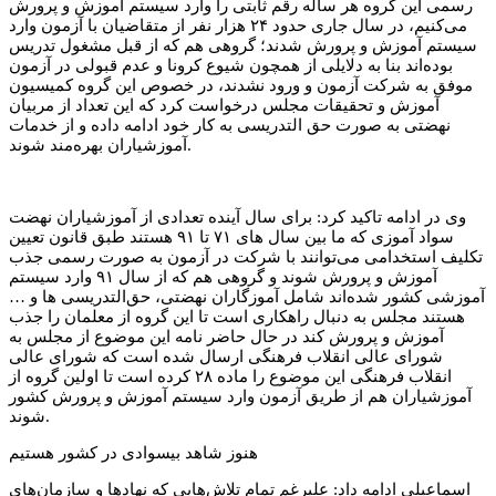
رسمی این گروه هر ساله رقم ثابتی را وارد سیستم آموزش و پرورش
می‌کنیم، در سال جاری حدود ۲۴ هزار نفر از متقاضیان با آزمون وارد
سیستم آموزش و پرورش شدند؛ گروهی هم که از قبل مشغول تدریس
بوده‌اند بنا به دلایلی از همچون شیوع کرونا و عدم قبولی در آزمون
موفق به شرکت آزمون و ورود نشدند، در خصوص این گروه کمیسیون
آموزش و تحقیقات مجلس درخواست کرد که این تعداد از مربیان
نهضتی به صورت حق التدریسی به کار خود ادامه داده و از خدمات
آموزشیاران بهره‌مند شوند.
وی در ادامه تاکید کرد: برای سال آینده تعدادی از آموزشیاران نهضت
سواد آموزی که ما بین سال های ۷۱ تا ۹۱ هستند طبق قانون تعیین
تکلیف استخدامی می‌توانند با شرکت در آزمون به صورت رسمی جذب
آموزش و پرورش شوند و گروهی هم که از سال ۹۱ وارد سیستم
آموزشی کشور شده‌اند شامل آموزگاران نهضتی، حق‌التدریسی‌ ها و …
هستند مجلس به دنبال راهکاری است تا این گروه از معلمان را جذب
آموزش و پرورش کند در حال حاضر نامه این موضوع از مجلس به
شورای عالی انقلاب فرهنگی ارسال شده است که شورای عالی
انقلاب فرهنگی این موضوع را ماده ۲۸ کرده است تا اولین گروه از
آموزشیاران هم از طریق آزمون وارد سیستم آموزش و پرورش کشور
شوند.
هنوز شاهد بیسوادی در کشور هستیم
اسماعیلی ادامه داد: علیرغم تمام تلاش‌هایی که نهادها و سازمان‌های