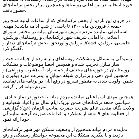
حوزه انتخابیه در بین اهالی روستاها و همچنین مرکز بخش ترکمانچای
حضور یافت.
در جریان این بازدید از بخش ترکمانچای که از ساعات اولیه صبح روز
جمعه ۶ فروردین ماه ۱۴۰۰ تا پاسی از شب ادامه داشت؛ مهدی
اسماعیلی نماینده مردم شریف شهرستان میانه در مجلس شورای
اسلامی با اهالی شریف شهر ترکمانچای و روستاهای ورنکش،
حلمسی، برزلیق، قشلاق برزلیق و اورنجق، بخش ترکمانچای دیدار و
گفتگو کرد.
رسیدگی به مسائل و مشکلات روستاهای زلزله زده از جمله ساخت و
ساز منازل تخریب شده و همچنین احصا موضوعات و مشکلات
روستاییان در حوزه های مختلف از جمله راه، آب (شرب و زراعی) و
همچنین آنتن دهی و برقراری شبکه موبایل و اینترنت مورد پیگیری و
ضمن اولویت بندی به منظور تسریع در رفع آنان در برنامه های نماینده
مردم میانه قرار گرفت.
همچنین مهدی اسماعیلی نماینده مردم میانه با حضور در نماز عبادی_
سیاسی جمعه ترکمانچای ضمن تبریک ایام سال نو و اعیاد شعبانیه و
ولادت یگانه منجی عالم بشریت حضرت صاحب‌ الزمان (عج)؛ گزارشی
از فعالیت های ۹ ماهه از عملکرد و اقدامات صورت گرفته نمایندگی
خود ارائه نمود.
نماینده مردم میانه همچنین از وضعیت مسکن مهر شهر ترکمانچای
بازدید و با پیگیری مشکلات این مجموعه خواستار رسیدگی و رفع