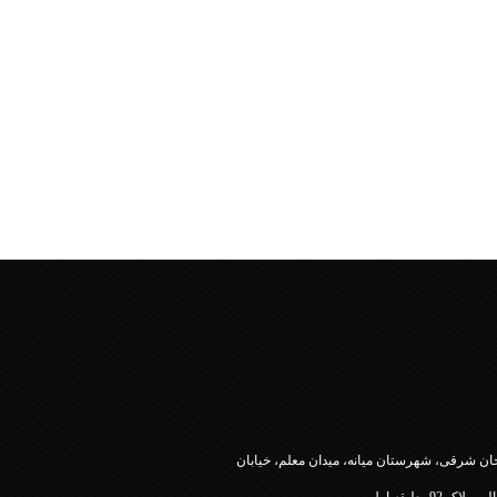
جان شرقی، شهرستان میانه، میدان معلم، خیابان
پلاک 92، طبقه اول