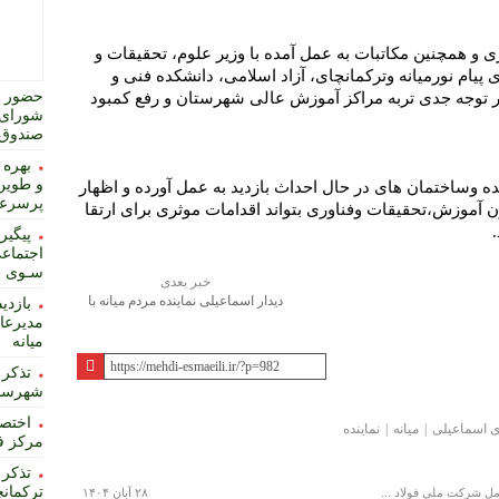
ی و همچنین مکاتبات به عمل آمده با وزیر علوم، تحقیقات و
یام نورمیانه وترکمانچای، آزاد اسلامی، دانشکده فنی و
حضور ت
 توجه جدی تربه مراکز آموزش عالی شهرستان و رفع کمبود
شورای 
صندوق 
بهره 
و طوین
 وساختمان های در حال احداث بازدید به عمل آورده و اظهار
پرسرعت
آموزش،تحقیقات وفناوری بتواند اقدامات موثری برای ارتقا
پیگیر
اجتماعی
سـوی اس
خبر بعدی
دیدار اسماعیلی نماینده مردم میانه با
بازدی
معاون عمران و توسعه امور شهری و
مدیرعا
روستایی وزیر کشور
میانه
تذکر 
شهرساز
 اسماعیلی
میانه
نماینده
مرکز ف
تذکر 
ترکمانچ
مل شرکت ملی فولاد ...
۲۸ آبان ۱۴۰۴