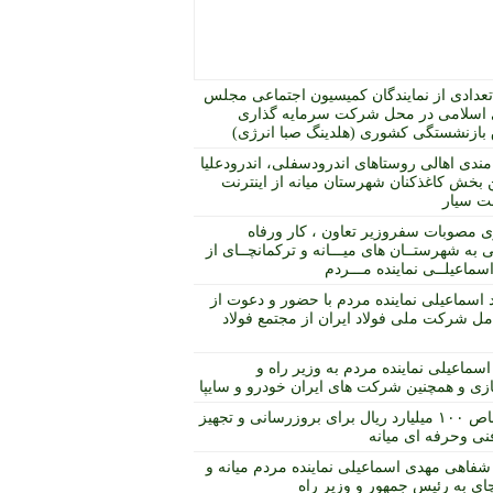
عدادی از نمایندگان کمیسیون اجتماعی مجلس
اسلامی در محل شرکت سرمایه گذاری
بازنشستگی کشوری (هلدینگ صبا انرژی)
مندی اهالی روستاهای اندرودسفلی، اندرودعلیا
 بخش کاغذکنان شهرستان میانه از اینترنت
 سیار
ی مصوبات سفروزیر تعاون ، کار ورفاه
 به شهرستــان های میـــانه و ترکمانچــای از
ماعیلــی نماینده مـــردم
د اسماعیلی نماینده مردم با حضور و دعوت از
مل شرکت ملی فولاد ایران از مجتمع فولاد
اسماعیلی نماینده مردم به وزیر راه و
ی و همچنین شرکت های ایران خودرو و سایپا
اختصاص ۱۰۰ میلیارد ریال برای بروزرسانی و تجهیز
نی وحرفه ای میانه
شفاهی مهدی اسماعیلی نماینده مردم میانه و
ای به رئیس جمهور و وزیر راه