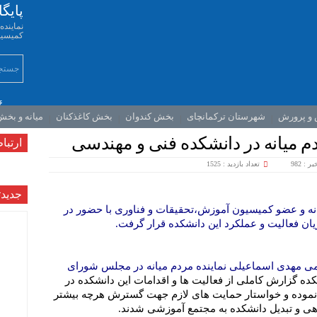
پایگ
نمایند
کمیسیو
۶
 و پرورش
شهرستان ترکمانچای
بخش کندوان
بخش کاغذکنان
میانه و بخ
م میانه در دانشکده فنی و مهندسی
ارتباط
 : 982
تعداد بازدید : 1525
جديدت
نه و عضو کمیسیون آموزش،تحقیقات و فناوری با حضور در
ان فعالیت و عملکرد این دانشکده قرار گرفت.
می مهدی اسماعیلی نماینده مردم میانه در مجلس شورای
کده گزارش کاملی از فعالیت ها و اقدامات این دانشکده در
 نموده و خواستار حمایت های لازم جهت گسترش هرچه بیشتر
ی و تبدیل دانشکده به مجتمع آموزشی شدند.