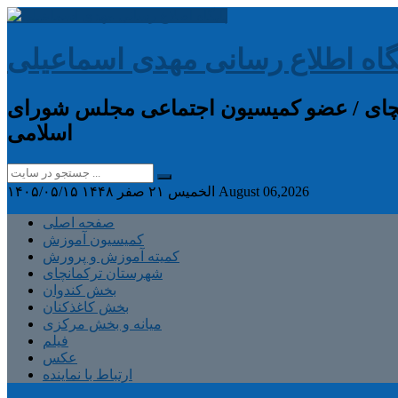
گاه اطلاع رسانی مهدی اسماعیلی
انچای / عضو کمیسیون اجتماعی مجلس شورای
اسلامی
August 06,2026
الخميس ۲۱ صفر ۱۴۴۸
۱۴۰۵/۰۵/۱۵
صفحه اصلی
کمیسیون آموزش
کمیته آموزش و پرورش
شهرستان ترکمانچای
بخش کندوان
بخش کاغذکنان
میانه و بخش مرکزی
فیلم
عکس
ارتباط با نماینده