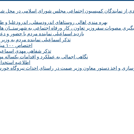
بهره مندی اهالی روستاهای اندرودسفلی، اندرودعلیا و 
یگیری مصوبات سفروزیر تعاون ، کار ورفاه اجتماعی به شهرستــان های م
بازدید اسماعیلی نماینده مردم با حضور و دع
تذکر اسماعیلی نماینده مردم به وزی
اختصاص ۱۰۰ میلیارد ریال برای بروزرسانی و تجهیز مرکز فنی وحرفه ای میانه
تذکر شفاهی مهدی اسماعیلی 
نگاهی اجمالی به عملکرد و اقدامات یکساله م
اطلاعیه استخدام ۶۱۰ نفری در طرح فولادسازی مجتمع فولاد میانه م
سازی و اخذ دستور معاون وزیر صمت در راستای احداث نیروگاه خورشی