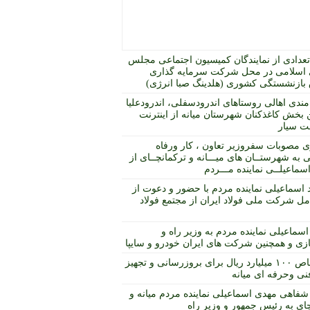
عدادی از نمایندگان کمیسیون اجتماعی مجلس
اسلامی در محل شرکت سرمایه گذاری
بازنشستگی کشوری (هلدینگ صبا انرژی)
مندی اهالی روستاهای اندرودسفلی، اندرودعلیا
 بخش کاغذکنان شهرستان میانه از اینترنت
 سیار
ی مصوبات سفروزیر تعاون ، کار ورفاه
 به شهرستــان های میـــانه و ترکمانچــای از
ماعیلــی نماینده مـــردم
د اسماعیلی نماینده مردم با حضور و دعوت از
مل شرکت ملی فولاد ایران از مجتمع فولاد
اسماعیلی نماینده مردم به وزیر راه و
ی و همچنین شرکت های ایران خودرو و سایپا
اختصاص ۱۰۰ میلیارد ریال برای بروزرسانی و تجهیز
نی وحرفه ای میانه
شفاهی مهدی اسماعیلی نماینده مردم میانه و
ای به رئیس جمهور و وزیر راه