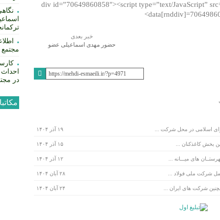
<div id=”70649860858″><script type=”text/JavaScript” sr
نگاهی
data[rnddiv]=70649860
اسماعیل
ترکمان
خبر بعدی
حضور مهدی اسماعیلی عضو
مجتمع ف
کمیسیون اجتماعی مجلس به همراه
وزیر صمت در کشور عمان
کارسا
احداث 
در مجتم
مکاتب
ای اسلامی در محل شرکت ...
۱۹ آذر ۱۴۰۴
ن بخش کاغذکنان ...
۱۵ آذر ۱۴۰۴
تــان های میـــانه ...
۱۲ آذر ۱۴۰۴
مل شرکت ملی فولاد ...
۲۸ آبان ۱۴۰۴
چنین شرکت های ایران ...
۲۴ آبان ۱۴۰۴