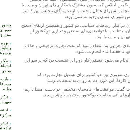
یکمین اجلاس کمیسیون مشترک همکاری‌های تهران و مسقط
 مجلس شورای عمان و چند تن از نمایندگان مجلس این کشور
س شورای عمان بازدید به عمل آورد.
ن در کنار ارتباطات سیاسی دو کشور و همچنین ارتقای سطح
حضور ت
شورای 
ان، متناسب با توانمندی‌های صنعتی و تجاری دو کشور از
صندوق 
هران و مسقط بود.
بهره 
بندی اجرایی به امضاء رسید که بحث تجارت ترجیحی و حذف
و طوین
ها تا هفته آینده انجام می‌شود.
پرسرعت
 انجام می‌شود؛ دستور کار دوم این نشست بود که بر سر این
پیگیر
اجتماعی
سـوی اس
ری ضروری بین دو کشور برای تسهیل تجارت بود، که
بازدی
ین کارها، این مورد هم به زودی به نتیجه می‌رسد.
مدیرعا
ست گفت: موافقت‌های نامه‌های مختلفی در دست امضا داریم
میانه
ارهای آتی مقامات دوکشور به نتیجه خواهد رسید.
تذکر 
شهرساز
مرکز ف
تذکر 
ترکمانچ