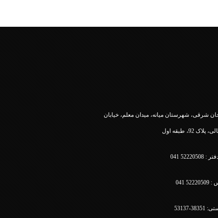
جان شرقی، شهرستان میانه، میدان معلم، خیابان
پلاک 92، طبقه اول
522205 041
52 041
38-53137