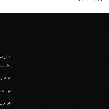
.
📍 آذربای
معلم
شمالی، 
☎️ تلفن دفتر : 08
📠 تلفکس : 220509
📬 کد پستی: 351