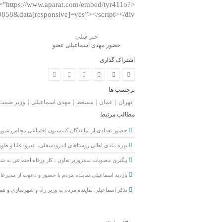
c=”https://www.aparat.com/embed/tyr411o?
858&data[responsive]=yes”></script></div>
خبر قبلی
حضور مهدی اسماعیلی عضو
کمیسیون اجتماعی مجلس به همراه
اشتراک گذاری
وزیر صنعت در کشور عمان
برچسب ها
تهران
عمان
مسقط
مهدی اسماعیلی
وزیر صمت
مطالب مرتبط
حضور تعدادی از نمایندگان کمیسیون اجتماعی مجلس شور
بهره مندی اهالی روستاهای اندرودسفلی، اندرودعلیا و طوی
پیگیری مصوبات سفروزیر تعاون ، کار ورفاه اجتماعی به شهرس
بازدید اسماعیلی نماینده مردم با حضور و دعوت از مدیرعا
تذکر اسماعیلی نماینده مردم به وزیر راه و شهرسازی و هم