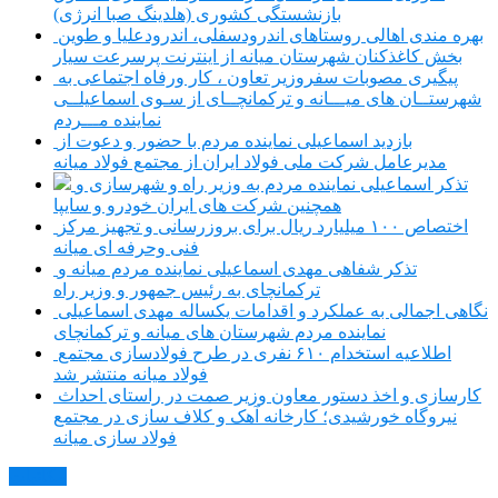
بازنشستگی کشوری (هلدینگ صبا انرژی)
بهره مندی اهالی روستاهای اندرودسفلی، اندرودعلیا و طوین
بخش کاغذکنان شهرستان میانه از اینترنت پرسرعت سیار
پیگیری مصوبات سفروزیر تعاون ، کار ورفاه اجتماعی به
شهرستــان های میـــانه و ترکمانچــای از سـوی اسماعیلــی
نماینده مـــردم
بازدید اسماعیلی نماینده مردم با حضور و دعوت از
مدیرعامل شرکت ملی فولاد ایران از مجتمع فولاد میانه
تذکر اسماعیلی نماینده مردم به وزیر راه و شهرسازی و
همچنین شرکت های ایران خودرو و سایپا
اختصاص ۱۰۰ میلیارد ریال برای بروزرسانی و تجهیز مرکز
فنی وحرفه ای میانه
تذکر شفاهی مهدی اسماعیلی نماینده مردم میانه و
ترکمانچای به رئیس جمهور و وزیر راه
نگاهی اجمالی به عملکرد و اقدامات یکساله مهدی اسماعیلی
نماینده مردم شهرستان های میانه و ترکمانچای
اطلاعیه استخدام ۶۱۰ نفری در طرح فولادسازی مجتمع
فولاد میانه منتشر شد
کارسازی و اخذ دستور معاون وزیر صمت در راستای احداث
نیروگاه خورشیدی؛ کارخانه آهک و کلاف سازی در مجتمع
فولاد سازی میانه
مکاتبات