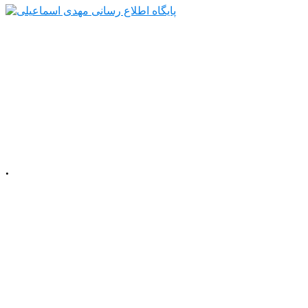
.
📍 آذربایجان شرقی، شهرستان میانه، میدان
معلم، خیابان معلم
شمالی، پلاک 92، طبقه
اول
☎️ تلفن دفتر : 52220508 041