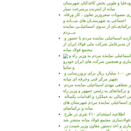
ودعلیا و طوین بخش کاغذکنان شهرستان
میانه از اینترنت پرسرعت سیار
پیگیری مصوبات سفروزیر تعاون ، کار ورفاه
اجتماعی به شهرستــان های میـــانه و
ترکمانچــای از سـوی اسماعیلــی نماینده
مـــردم
بازدید اسماعیلی نماینده مردم با حضور و
ز مدیرعامل شرکت ملی فولاد ایران از
مجتمع فولاد میانه
تذکر اسماعیلی نماینده مردم به وزیر راه و
زی و همچنین شرکت های ایران خودرو
و سایپا
اختصاص ۱۰۰ میلیارد ریال برای بروزرسانی و
تجهیز مرکز فنی وحرفه ای میانه
تذکر شفاهی مهدی اسماعیلی نماینده مردم
 و ترکمانچای به رئیس جمهور و وزیر راه
نگاهی اجمالی به عملکرد و اقدامات یکساله
 اسماعیلی نماینده مردم شهرستان های
میانه و ترکمانچای
اطلاعیه استخدام ۶۱۰ نفری در طرح
فولادسازی مجتمع فولاد میانه منتشر شد
کارسازی و اخذ دستور معاون وزیر صمت در