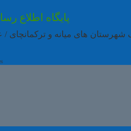
پایگاه اطلاع رس
 شهرستان های میانه و ترکمانچای /
26