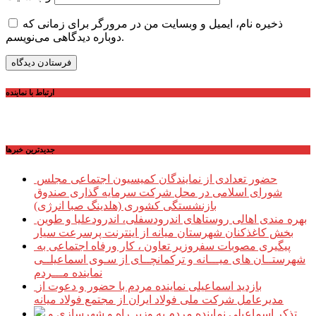
ذخیره نام، ایمیل و وبسایت من در مرورگر برای زمانی که
دوباره دیدگاهی می‌نویسم.
ارتباط با نماینده
جديدترين خبرها
حضور تعدادی از نمایندگان کمیسیون اجتماعی مجلس
شورای اسلامی در محل شرکت سرمایه گذاری صندوق
بازنشستگی کشوری (هلدینگ صبا انرژی)
بهره مندی اهالی روستاهای اندرودسفلی، اندرودعلیا و طوین
بخش کاغذکنان شهرستان میانه از اینترنت پرسرعت سیار
پیگیری مصوبات سفروزیر تعاون ، کار ورفاه اجتماعی به
شهرستــان های میـــانه و ترکمانچــای از سـوی اسماعیلــی
نماینده مـــردم
بازدید اسماعیلی نماینده مردم با حضور و دعوت از
مدیرعامل شرکت ملی فولاد ایران از مجتمع فولاد میانه
تذکر اسماعیلی نماینده مردم به وزیر راه و شهرسازی و