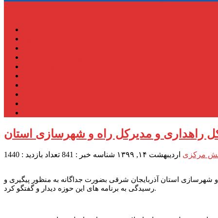
پایگاه اطلاع رسانی مهدی اسماعیلی
صفحه اصلی
کمیسیون آموزش
کمیته آموزش و پرورش
شهرستان ترکمانچای
بخش کندوان
بخش کاغذکنان
میانه و بخش مرکزی
فیلم
عکس
ارتباط با نماینده
یرکل راهداری و مدیرکل راه و شهرسازی استان
بخش مرکزی
اردیبهشت ۱۴, ۱۳۹۹
شناسه خبر : 841
تعداد بازدید : 1440
اه و شهرسازی استان آذربایجان شرقی بضورت جداگانه به منظور پیگیری و
رسیدگی به برنامه های این حوزه دیدار و گفتگو کرد.