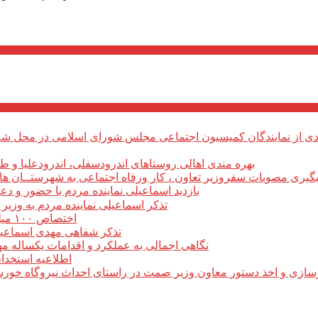
بهره مندی اهالی روستاهای اندرودسفلی، اندرودعلیا و 
یگیری مصوبات سفروزیر تعاون ، کار ورفاه اجتماعی به شهرستــان های م
بازدید اسماعیلی نماینده مردم با حضور و دع
تذکر اسماعیلی نماینده مردم به وزی
اختصاص ۱۰۰ میلیارد ریال برای بروزرسانی و تجهیز مرکز فنی وحرفه ای میانه
تذکر شفاهی مهدی اسماعیلی 
نگاهی اجمالی به عملکرد و اقدامات یکساله م
اطلاعیه استخدام ۶۱۰ نفری در طرح فولادسازی مجتمع فولاد میانه م
سازی و اخذ دستور معاون وزیر صمت در راستای احداث نیروگاه خورشی