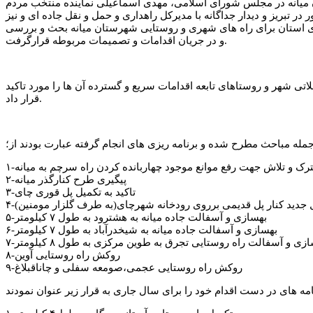
میانه در مجلس شورای اسلامی، مهدی اسماعیلی نماینده منتخب مردم
بریز و دیدار جداگانه با مدیرکل راهداری و حمل و نقل جاده ای و نیز
ای استان برای راه های شهری و روستایی شهرستان میانه بحث و بررسی
و در جریان اقدامات و تصمیمات مربوطه قرارگرفت.
ی شهر و روستاهای تابعه اقدامات سریع و گسترده آن ها را مورد تاکید
قرار داد.
جمله مباحث مطرح شده و برنامه ریزی های انجام گرفته عبارت بودند از؛
شترک و تلاش جهت رفع موانع موجود چهاربانده کردن راه سرچم به میانه
۲-پیگیری طرح کنارگذر میانه
۳-تاکید به تکمیل پل قوری چای
پل جدید کنار پل قدیمی برروی رودخانه شهرچای(به طرف گلزار مومنین)
۵-بهسازی و آسفالت جاده میانه به هشترود به طول ۷ کیلومتر
۶-بهسازی و آسفالت جاده میانه به شیخدرآباد به طول ۷ کیلومتر
سازی و آسفالت راه روستایی تجرق به طوین مرکزی به طول ۸ کیلومتر
۸-روکش راه روستایی آوین
۹-روکش راه روستایی عجمی،صومعه سفلی و چاناقبلاغ