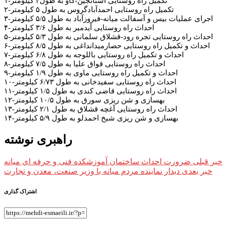
۱-تکمیل راه روستایی آستانجین-گاو به طول۴ کیلومتر
۲-تکمیل راه روستایی احمدآبادگروس به طول ۵ کیلومتر
۳-اجرای عملیات بیس و آسفالت میانه-فیروزآباد به طول ۵/۵ کیلومتر
۴-احداث راه روستایی آیدمیر به طول ۳/۶ کیلومتر
۵-احداث راه روستایی تجره رود-قشلاق سلمانی به طول ۵/۳ کیلومتر
۶-احداث و تکمیل راه روستایی حصارمیدانداغی به طول ۸/۵ کیلومتر
۷-احداث و تکمیل راه روستایی باللوجه به طول ۶/۸ کیلومتر
۸-احداث راه روستایی قواق علیا به طول ۷/۵ کیلومتر
۹-احداث و تکمیل راه روستایی ماوی به طول ۱/۹ کیلومتر
۱۰-احداث راه روستایی سفیدخانی به طول ۶/۷۳ کیلومتر
۱۱-احداث راه روستایی قاضی کندی به طول ۱/۵ کیلومتر
۱۲-بهسازی و شن ریزی سورق به طول ۱۰/۵ کیلومتر
۱۳-احداث راه روستایی آغچه قشلاق به طول ۲/۱ کیلومتر
۱۴-بهسازی و شن ریزی شیخ احمدلو به طول ۵/۹ کیلومتر
راهبری نوشته
خبر قبلی
ضرورت احداث ساختمان آموزشکده فنی و حرفه ای میانه
خبر بعدی
دیدار نماینده مردم میانه با وزیر صنعت، معدن و تجارت
اشتراک گذاری