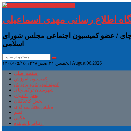
گاه اطلاع رسانی مهدی اسماعیلی
انچای / عضو کمیسیون اجتماعی مجلس شورای
اسلامی
August 06,2026
الخميس ۲۱ صفر ۱۴۴۸
۱۴۰۵/۰۵/۱۵
صفحه اصلی
کمیسیون آموزش
کمیته آموزش و پرورش
شهرستان ترکمانچای
بخش کندوان
بخش کاغذکنان
میانه و بخش مرکزی
فیلم
عکس
ارتباط با نماینده